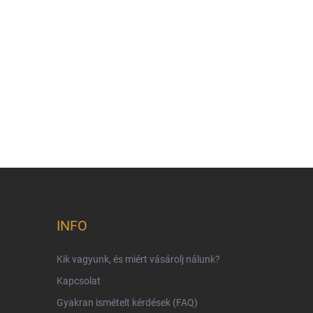
INFO
Kik vagyunk, és miért vásárolj nálunk?
Kapcsolat
Gyakran ismételt kérdések (FAQ)