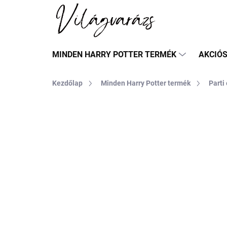
Ugrás
a
fő
tartalomhoz
MINDEN HARRY POTTER TERMÉK
AKCIÓ
Kezdőlap
Minden Harry Potter termék
Parti