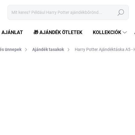
Keresés
S AJÁNLAT
🎁 AJÁNDÉK ÖTLETEK
KOLLEKCIÓK
 és ünnepek
Ajándék tasakok
Harry Potter Ajándéktáska A5 - 