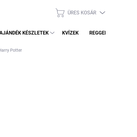
ÜRES KOSÁR
KOSÁR
AJÁNDÉK KÉSZLETEK
KVÍZEK
REGGELI PRÓFÉTA HÍ
Harry Potter