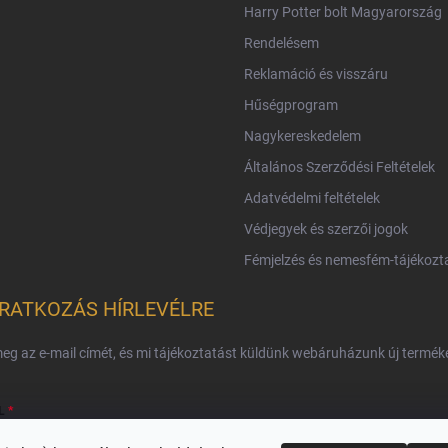
Harry Potter bolt Magyarország
Rendelésem
Reklamáció és visszáru
Hűségprogram
Nagykereskedelem
Általános Szerződési Feltételek
Adatvédelmi feltételek
Védjegyek és szerzői jogok
Fémjelzés és nemesfém-tájékozt
IRATKOZÁS HÍRLEVÉLRE
eg az e-mail címét, és mi tájékoztatást küldünk webáruházunk új terméke
L