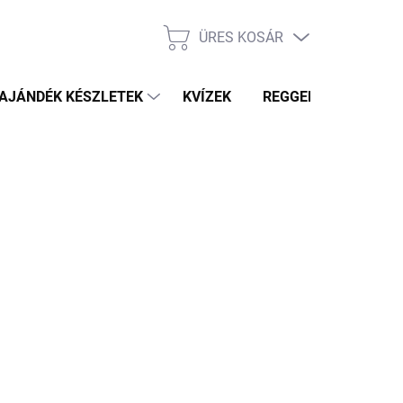
ÜRES KOSÁR
KOSÁR
AJÁNDÉK KÉSZLETEK
KVÍZEK
REGGELI PRÓFÉTA HÍ