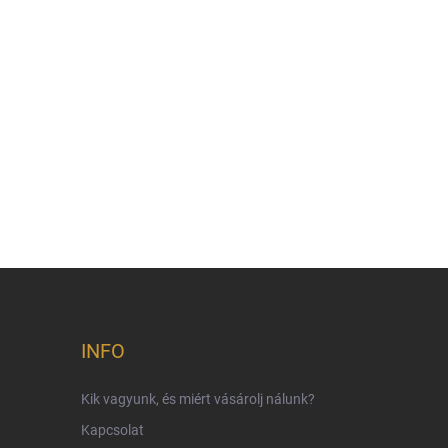
INFO
Kik vagyunk, és miért vásárolj nálunk?
Kapcsolat