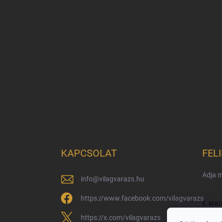
KAPCSOLAT
FEL
Adja m
info
@
vilagvarazs.hu
https://www.facebook.com/vilagvarazs
E-MAI
https://x.com/vilagvarazs