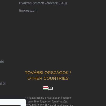
Gyakran ismételt kérdések (FAQ)
Impresszum
ató
TOVÁBBI ORSZÁGOK /
OTHER COUNTRIES
iről.
HU
A Vilagvarazs.hu a hivatalosan licencelt
termékek független forgalmazója.
A WIZARDING WORLD karakterei, nevei és