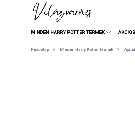
Ugrás
a
fő
tartalomhoz
MINDEN HARRY POTTER TERMÉK
AKCIÓ
Kezdőlap
Minden Harry Potter termék
Aján