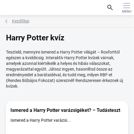
Ugrás
search
a
fő
tartalomhoz
Kezdőlap
Harry Potter kvíz
Teszteld, mennyire ismered a Harry Potter világát – Roxforttól
egészen a kviddicsig. Interaktív Harry Potter kvízek várnak,
amelyek azonnal kiértékelik a helyes és hibás válaszokat,
magyarázattal együtt. Játssz ingyen, hasonlítsd össze az
eredményeidet a barátaidéval, és tudd meg, milyen RBF-et
(Rendes Bűbájos Fokozat) szereznél! Rendszeresen érkeznek új
kvízek.
C
i
k
Ismered a Harry Potter varázsigéket? – Tudásteszt
k
Ismered a Harry Potter varázsi...
e
k