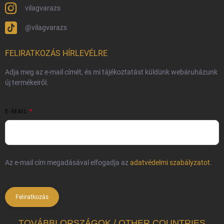
vilagvarazs
@vilagvarazs
FELIRATKOZÁS HÍRLEVÉLRE
Adja meg az e-mail címét, és mi tájékoztatást küldünk webáruházunk
új termékeiről.
E-MAIL
Az e-mail cím megadásával elfogadja az
adatvédelmi szabályzatot
.
Feliratkozás
TOVÁBBI ORSZÁGOK / OTHER COUNTRIES