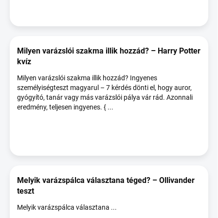
l
i
s
t
á
Milyen varázslói szakma illik hozzád? – Harry Potter
j
kvíz
a
Milyen varázslói szakma illik hozzád? Ingyenes
személyiségteszt magyarul – 7 kérdés dönti el, hogy auror,
gyógyító, tanár vagy más varázslói pálya vár rád. Azonnali
eredmény, teljesen ingyenes. { ...
Melyik varázspálca választana téged? – Ollivander
teszt
Melyik varázspálca választana ...