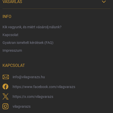
VÁSÁRLÁS

Szállítási lehetőségek
INFO
Fizetési lehetőségek
Kik vagyunk, és miért vásárolj nálunk?
Harry Potter bolt Magyarország
Kapcsolat
Rendelésem
Gyakran ismételt kérdések (FAQ)
Reklamáció és visszáru
Impresszum
Hűségprogram
Nagykereskedelem
KAPCSOLAT
Általános Szerződési Feltételek
Adatvédelmi feltételek
info
@
vilagvarazs.hu
Védjegyek és szerzői jogok
https://www.facebook.com/vilagvarazs
Fémjelzés és nemesfém-tájékoztató
https://x.com/vilagvarazs
vilagvarazs