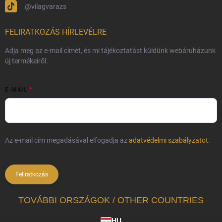
@vilagvarazs
FELIRATKOZÁS HÍRLEVÉLRE
Adja meg az e-mail címét, és mi tájékoztatást küldünk webáruházunk
új termékeiről.
E-MAIL
Az e-mail cím megadásával elfogadja az
adatvédelmi szabályzatot
.
Feliratkozás
TOVÁBBI ORSZÁGOK / OTHER COUNTRIES
HU