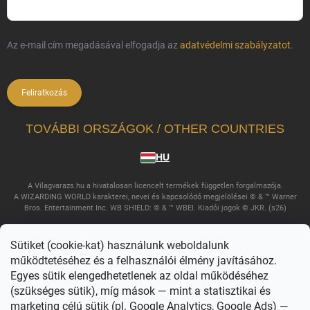
Az e-mail cím megadásával elfogadja az
adatvédelmi szabályzatot
.
Feliratkozás
TOVÁBBI ORSZÁGOK / OTHER COUNTRIES
HU
A Vilagvarazs.hu a hivatalosan licencelt termékek független forgalmazója.
A WIZARDING WORLD karakterei, nevei és kapcsolódó megjelölései © & ™ Warner
Bros. Entertainment Inc. WB SHIELD: © & ™ WBEI. Kiadói jogok © JKR. (s26)
Sütiket (cookie-kat) használunk weboldalunk
működtetéséhez és a felhasználói élmény javításához.
Egyes sütik elengedhetetlenek az oldal működéséhez
(szükséges sütik), míg mások — mint a statisztikai és
marketing célú sütik (pl. Google Analytics, Google Ads) —