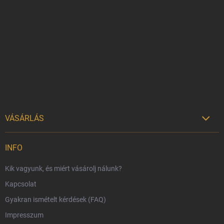
á
b
l
é
c
VÁSÁRLÁS

Szállítási lehetőségek
INFO
Fizetési lehetőségek
Kik vagyunk, és miért vásárolj nálunk?
Harry Potter bolt Magyarország
Kapcsolat
Rendelésem
Gyakran ismételt kérdések (FAQ)
Reklamáció és visszáru
Impresszum
Hűségprogram