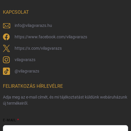
Nagykereskedelem
KAPCSOLAT
Általános Szerződési Feltételek
Adatvédelmi feltételek
info
@
vilagvarazs.hu
Védjegyek és szerzői jogok
https://www.facebook.com/vilagvarazs
Fémjelzés és nemesfém-tájékoztató
https://x.com/vilagvarazs
vilagvarazs
@vilagvarazs
FELIRATKOZÁS HÍRLEVÉLRE
Adja meg az e-mail címét, és mi tájékoztatást küldünk webáruházunk
új termékeiről.
E-MAIL