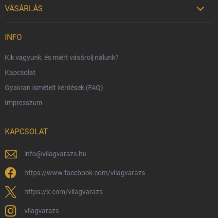
VÁSÁRLÁS

Szállítási lehetőségek
INFO
Fizetési lehetőségek
Kik vagyunk, és miért vásárolj nálunk?
Harry Potter bolt Magyarország
Kapcsolat
Rendelésem
Gyakran ismételt kérdések (FAQ)
Reklamáció és visszáru
Impresszum
Hűségprogram
Nagykereskedelem
KAPCSOLAT
Általános Szerződési Feltételek
Adatvédelmi feltételek
info
@
vilagvarazs.hu
Védjegyek és szerzői jogok
https://www.facebook.com/vilagvarazs
Fémjelzés és nemesfém-tájékoztató
https://x.com/vilagvarazs
vilagvarazs