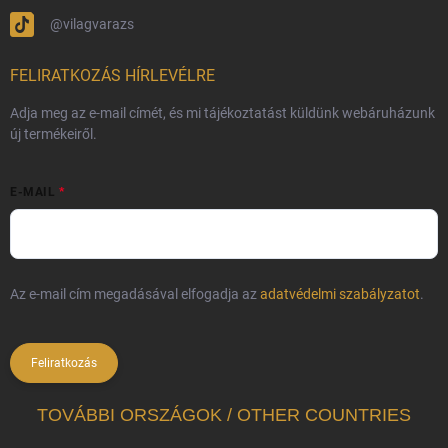
@vilagvarazs
FELIRATKOZÁS HÍRLEVÉLRE
Adja meg az e-mail címét, és mi tájékoztatást küldünk webáruházunk
új termékeiről.
E-MAIL
Az e-mail cím megadásával elfogadja az
adatvédelmi szabályzatot
.
Feliratkozás
TOVÁBBI ORSZÁGOK / OTHER COUNTRIES