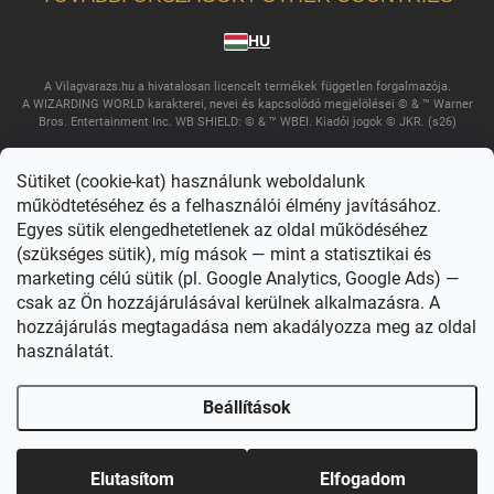
HU
A Vilagvarazs.hu a hivatalosan licencelt termékek független forgalmazója.
A WIZARDING WORLD karakterei, nevei és kapcsolódó megjelölései © & ™ Warner
Bros. Entertainment Inc. WB SHIELD: © & ™ WBEI. Kiadói jogok © JKR. (s26)
Sütiket (cookie-kat) használunk weboldalunk
működtetéséhez és a felhasználói élmény javításához.
Egyes sütik elengedhetetlenek az oldal működéséhez
(szükséges sütik), míg mások — mint a statisztikai és
marketing célú sütik (pl. Google Analytics, Google Ads) —
csak az Ön hozzájárulásával kerülnek alkalmazásra. A
Copyright 2026
Világvarázs
. Minden jog fenntartva.
Süti beállítások
szerkesztése
hozzájárulás megtagadása nem akadályozza meg az oldal
használatát.
Shoptet készítette
Beállítások
Elutasítom
Elfogadom