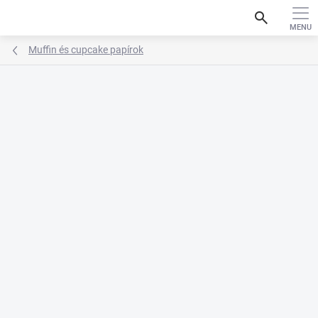
Ugrás
search
a
fő
tartalomhoz
Muffin és cupcake papírok