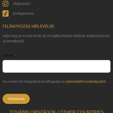
vilagvarazs
@vilagvarazs
FELIRATKOZÁS HÍRLEVÉLRE
Adja meg az e-mail címét, és mi tájékoztatást küldünk webáruházunk
új termékeiről.
E-MAIL
Az e-mail cím megadásával elfogadja az
adatvédelmi szabályzatot
.
Feliratkozás
TOVÁBBI ORSZÁGOK / OTHER COUNTRIES