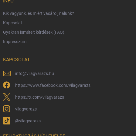
INFO
Fizetési lehetőségek
Kik vagyunk, és miért vásárolj nálunk?
Harry Potter bolt Magyarország
Kapcsolat
Rendelésem
Gyakran ismételt kérdések (FAQ)
Reklamáció és visszáru
Impresszum
Hűségprogram
Nagykereskedelem
KAPCSOLAT
Általános Szerződési Feltételek
Adatvédelmi feltételek
info
@
vilagvarazs.hu
Védjegyek és szerzői jogok
https://www.facebook.com/vilagvarazs
Fémjelzés és nemesfém-tájékoztató
https://x.com/vilagvarazs
vilagvarazs
@vilagvarazs