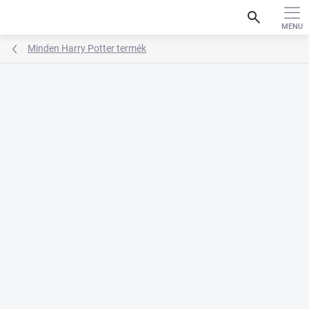
Ugrás
search
a
fő
tartalomhoz
Minden Harry Potter termék