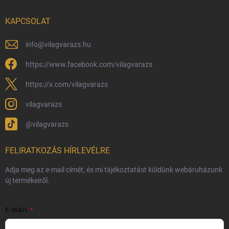
Nagykereskedelem
KAPCSOLAT
Általános Szerződési Feltételek
Adatvédelmi feltételek
info
@
vilagvarazs.hu
Védjegyek és szerzői jogok
https://www.facebook.com/vilagvarazs
Fémjelzés és nemesfém-tájékoztató
https://x.com/vilagvarazs
vilagvarazs
@vilagvarazs
FELIRATKOZÁS HÍRLEVÉLRE
Adja meg az e-mail címét, és mi tájékoztatást küldünk webáruházunk
új termékeiről.
E-MAIL