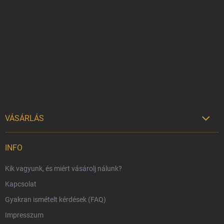
á
b
l
é
c
VÁSÁRLÁS

Szállítási lehetőségek
INFO
Fizetési lehetőségek
Kik vagyunk, és miért vásárolj nálunk?
Harry Potter bolt Magyarország
Kapcsolat
Rendelésem
Gyakran ismételt kérdések (FAQ)
Reklamáció és visszáru
Impresszum
Hűségprogram