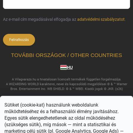
Az e-mail cím megadásával elfogadja az
adatvédelmi szabályzatot
.
Feliratkozás
TOVÁBBI ORSZÁGOK / OTHER COUNTRIES
HU
A Vilagvarazs.hu a hivatalosan licencelt termékek független forgalmazója.
A WIZARDING WORLD karakterei, nevei és kapcsolódó megjelölései © & ™ Warner
Bros. Entertainment Inc. WB SHIELD: © & ™ WBEI. Kiadói jogok © JKR. (s26)
Sütiket (cookie-kat) használunk weboldalunk
működtetéséhez és a felhasználói élmény javításához.
Egyes sütik elengedhetetlenek az oldal működéséhez
(szükséges sütik), míg mások — mint a statisztikai és
marketing célú sütik (pl. Google Analytics, Google Ads) —