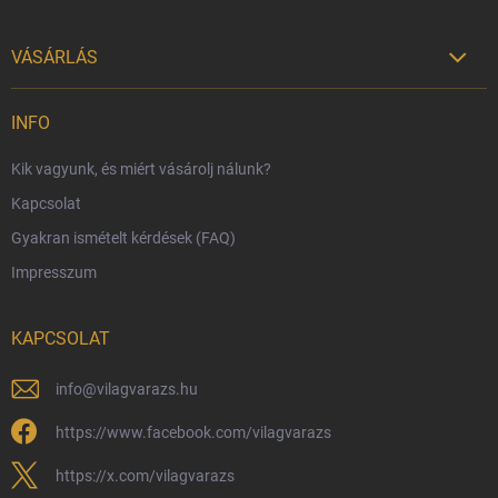
VÁSÁRLÁS

Szállítási lehetőségek
INFO
Fizetési lehetőségek
Kik vagyunk, és miért vásárolj nálunk?
Harry Potter bolt Magyarország
Kapcsolat
Rendelésem
Gyakran ismételt kérdések (FAQ)
Reklamáció és visszáru
Impresszum
Hűségprogram
Nagykereskedelem
KAPCSOLAT
Általános Szerződési Feltételek
Adatvédelmi feltételek
info
@
vilagvarazs.hu
Védjegyek és szerzői jogok
https://www.facebook.com/vilagvarazs
Fémjelzés és nemesfém-tájékoztató
https://x.com/vilagvarazs