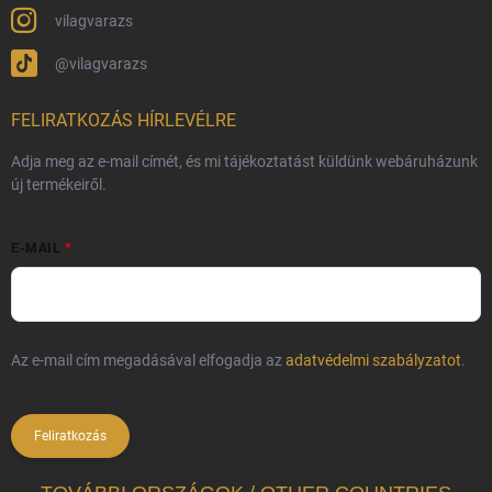
vilagvarazs
@vilagvarazs
FELIRATKOZÁS HÍRLEVÉLRE
Adja meg az e-mail címét, és mi tájékoztatást küldünk webáruházunk
új termékeiről.
E-MAIL
Az e-mail cím megadásával elfogadja az
adatvédelmi szabályzatot
.
Feliratkozás