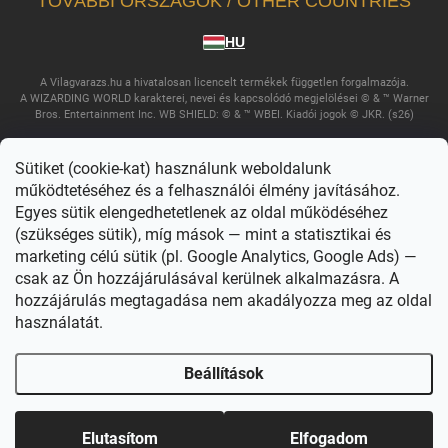
TOVÁBBI ORSZÁGOK / OTHER COUNTRIES
HU
A Vilagvarazs.hu a hivatalosan licencelt termékek független forgalmazója.
A WIZARDING WORLD karakterei, nevei és kapcsolódó megjelölései © & ™ Warner
Bros. Entertainment Inc. WB SHIELD: © & ™ WBEI. Kiadói jogok © JKR. (s26)
Sütiket (cookie-kat) használunk weboldalunk
működtetéséhez és a felhasználói élmény javításához.
Egyes sütik elengedhetetlenek az oldal működéséhez
(szükséges sütik), míg mások — mint a statisztikai és
marketing célú sütik (pl. Google Analytics, Google Ads) —
csak az Ön hozzájárulásával kerülnek alkalmazásra. A
Copyright 2026
Világvarázs
. Minden jog fenntartva.
Süti beállítások
szerkesztése
hozzájárulás megtagadása nem akadályozza meg az oldal
használatát.
Shoptet készítette
Beállítások
Elutasítom
Elfogadom