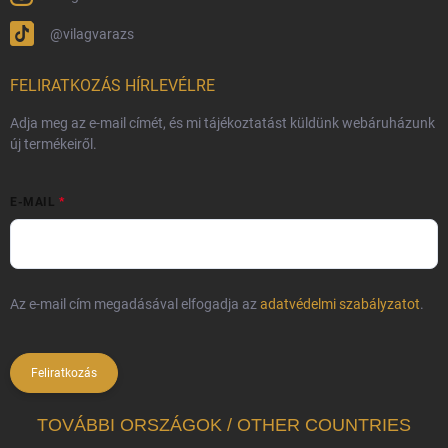
@vilagvarazs
FELIRATKOZÁS HÍRLEVÉLRE
Adja meg az e-mail címét, és mi tájékoztatást küldünk webáruházunk
új termékeiről.
E-MAIL
Az e-mail cím megadásával elfogadja az
adatvédelmi szabályzatot
.
Feliratkozás
TOVÁBBI ORSZÁGOK / OTHER COUNTRIES