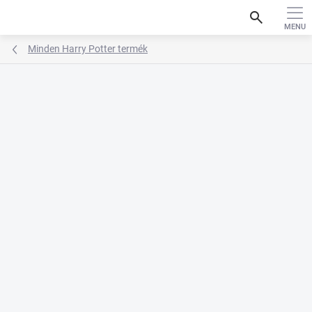
Ugrás
search
a
fő
tartalomhoz
Minden Harry Potter termék