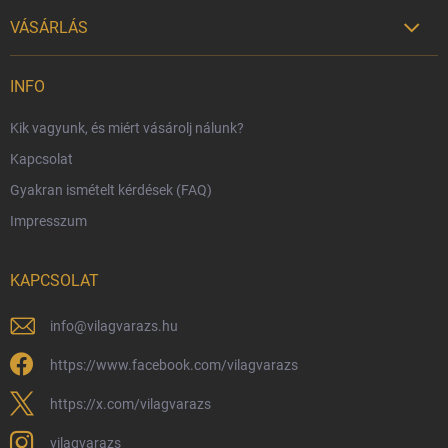
VÁSÁRLÁS

Szállítási lehetőségek
INFO
Fizetési lehetőségek
Kik vagyunk, és miért vásárolj nálunk?
Harry Potter bolt Magyarország
Kapcsolat
Rendelésem
Gyakran ismételt kérdések (FAQ)
Reklamáció és visszáru
Impresszum
Hűségprogram
Nagykereskedelem
KAPCSOLAT
Általános Szerződési Feltételek
Adatvédelmi feltételek
info
@
vilagvarazs.hu
Védjegyek és szerzői jogok
https://www.facebook.com/vilagvarazs
Fémjelzés és nemesfém-tájékoztató
https://x.com/vilagvarazs
vilagvarazs