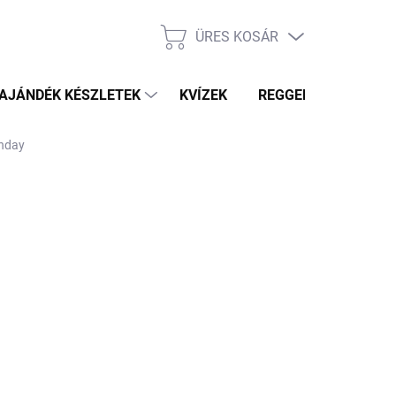
ÜRES KOSÁR
KOSÁR
AJÁNDÉK KÉSZLETEK
KVÍZEK
REGGELI PRÓFÉTA HÍ
thday