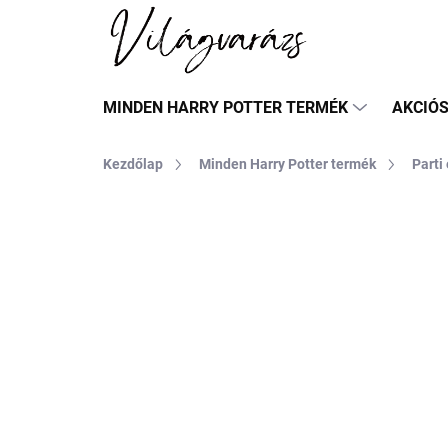
Ugrás
a
fő
tartalomhoz
MINDEN HARRY POTTER TERMÉK
AKCIÓ
Kezdőlap
Minden Harry Potter termék
Parti