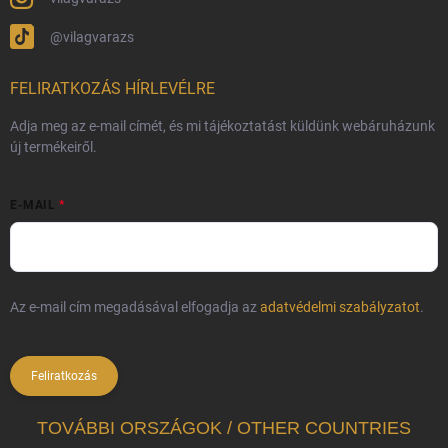
@vilagvarazs
FELIRATKOZÁS HÍRLEVÉLRE
Adja meg az e-mail címét, és mi tájékoztatást küldünk webáruházunk
új termékeiről.
E-MAIL
Az e-mail cím megadásával elfogadja az
adatvédelmi szabályzatot
.
Feliratkozás
TOVÁBBI ORSZÁGOK / OTHER COUNTRIES