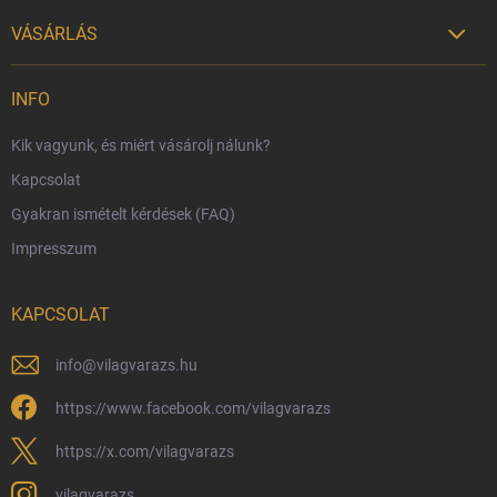
VÁSÁRLÁS

Szállítási lehetőségek
INFO
Fizetési lehetőségek
Kik vagyunk, és miért vásárolj nálunk?
Harry Potter bolt Magyarország
Kapcsolat
Rendelésem
Gyakran ismételt kérdések (FAQ)
Reklamáció és visszáru
Impresszum
Hűségprogram
Nagykereskedelem
KAPCSOLAT
Általános Szerződési Feltételek
Adatvédelmi feltételek
info
@
vilagvarazs.hu
Védjegyek és szerzői jogok
https://www.facebook.com/vilagvarazs
Fémjelzés és nemesfém-tájékoztató
https://x.com/vilagvarazs
vilagvarazs