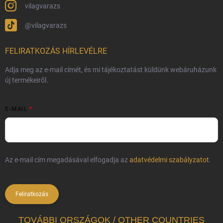
vilagvarazs
@vilagvarazs
FELIRATKOZÁS HÍRLEVÉLRE
Adja meg az e-mail címét, és mi tájékoztatást küldünk webáruházunk
új termékeiről.
E-MAIL
Az e-mail cím megadásával elfogadja az
adatvédelmi szabályzatot
.
Feliratkozás
TOVÁBBI ORSZÁGOK / OTHER COUNTRIES