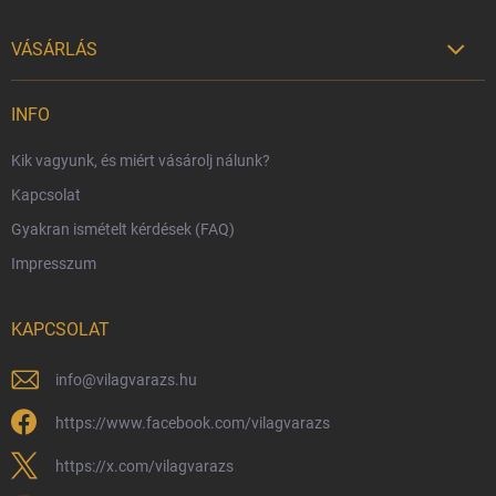
VÁSÁRLÁS

Szállítási lehetőségek
INFO
Fizetési lehetőségek
Kik vagyunk, és miért vásárolj nálunk?
Harry Potter bolt Magyarország
Kapcsolat
Rendelésem
Gyakran ismételt kérdések (FAQ)
Reklamáció és visszáru
Impresszum
Hűségprogram
Nagykereskedelem
KAPCSOLAT
Általános Szerződési Feltételek
Adatvédelmi feltételek
info
@
vilagvarazs.hu
Védjegyek és szerzői jogok
https://www.facebook.com/vilagvarazs
Fémjelzés és nemesfém-tájékoztató
https://x.com/vilagvarazs