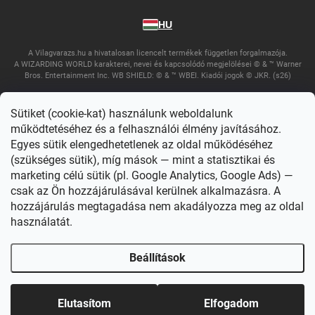
HU
A Vilagvarazs.hu a hivatalosan licencelt termékek független forgalmazója.
A WIZARDING WORLD karakterei, nevei és kapcsolódó megjelölései © & ™ Warner
Bros. Entertainment Inc. WB SHIELD: © & ™ WBEI. Kiadói jogok © JKR. (s26)
Sütiket (cookie-kat) használunk weboldalunk
működtetéséhez és a felhasználói élmény javításához.
Egyes sütik elengedhetetlenek az oldal működéséhez
(szükséges sütik), míg mások — mint a statisztikai és
marketing célú sütik (pl. Google Analytics, Google Ads) —
csak az Ön hozzájárulásával kerülnek alkalmazásra. A
Copyright 2026
Világvarázs
. Minden jog fenntartva.
Süti beállítások
szerkesztése
hozzájárulás megtagadása nem akadályozza meg az oldal
használatát.
Shoptet készítette
Beállítások
Elutasítom
Elfogadom