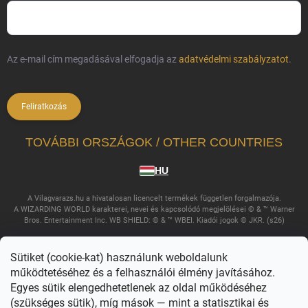
Az e-mail cím megadásával elfogadja az
adatvédelmi szabályzatot
.
Feliratkozás
TOVÁBBI ORSZÁGOK / OTHER COUNTRIES
HU
A Vilagvarazs.hu a hivatalosan licencelt termékek független forgalmazója.
A WIZARDING WORLD karakterei, nevei és kapcsolódó megjelölései © & ™ Warner
Bros. Entertainment Inc. WB SHIELD: © & ™ WBEI. Kiadói jogok © JKR. (s26)
Sütiket (cookie-kat) használunk weboldalunk
működtetéséhez és a felhasználói élmény javításához.
Egyes sütik elengedhetetlenek az oldal működéséhez
(szükséges sütik), míg mások — mint a statisztikai és