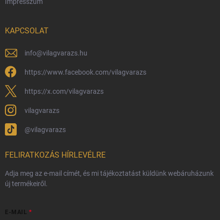
Impresszum
Hűségprogram
Nagykereskedelem
KAPCSOLAT
Általános Szerződési Feltételek
Adatvédelmi feltételek
info
@
vilagvarazs.hu
Védjegyek és szerzői jogok
https://www.facebook.com/vilagvarazs
Fémjelzés és nemesfém-tájékoztató
https://x.com/vilagvarazs
vilagvarazs
@vilagvarazs
FELIRATKOZÁS HÍRLEVÉLRE
Adja meg az e-mail címét, és mi tájékoztatást küldünk webáruházunk
új termékeiről.
E-MAIL