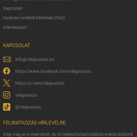
Kapcsolat
Rendelésem
Gyakran ismételt kérdések (FAQ)
Reklamáció és visszáru
Impresszum
Hűségprogram
Nagykereskedelem
KAPCSOLAT
Általános Szerződési Feltételek
Adatvédelmi feltételek
info
@
vilagvarazs.hu
Védjegyek és szerzői jogok
https://www.facebook.com/vilagvarazs
Fémjelzés és nemesfém-tájékoztató
https://x.com/vilagvarazs
vilagvarazs
@vilagvarazs
FELIRATKOZÁS HÍRLEVÉLRE
Adja meg az e-mail címét, és mi tájékoztatást küldünk webáruházunk