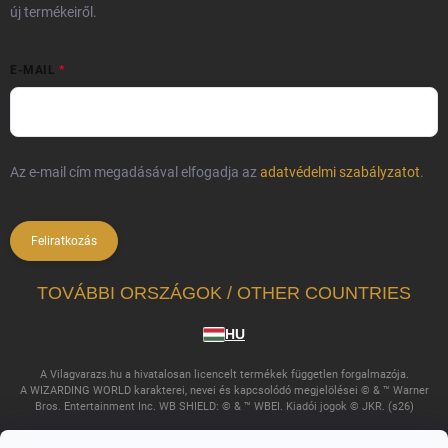
új termékeiről.
E-MAIL
Az e-mail cím megadásával elfogadja az
adatvédelmi szabályzatot
.
Feliratkozás
TOVÁBBI ORSZÁGOK / OTHER COUNTRIES
HU
A Vilagvarazs.hu a hivatalosan licencelt termékek független forgalmazója.
A WIZARDING WORLD karakterei, nevei és kapcsolódó megjelölései © & ™ Warner
Bros. Entertainment Inc. WB SHIELD: © & ™ WBEI. Kiadói jogok © JKR. (s26)