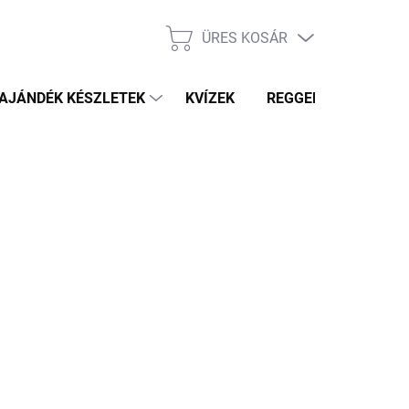
ÜRES KOSÁR
KOSÁR
AJÁNDÉK KÉSZLETEK
KVÍZEK
REGGELI PRÓFÉTA HÍ