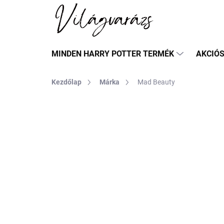
Ugrás
a
fő
tartalomhoz
MINDEN HARRY POTTER TERMÉK
AKCIÓ
Kezdőlap
Márka
Mad Beauty