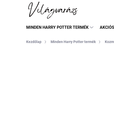
Ugrás
a
fő
tartalomhoz
MINDEN HARRY POTTER TERMÉK
AKCIÓ
Kezdőlap
Minden Harry Potter termék
Kozm