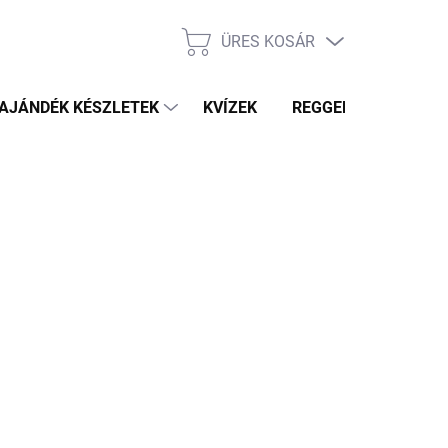
ÜRES KOSÁR
KOSÁR
AJÁNDÉK KÉSZLETEK
KVÍZEK
REGGELI PRÓFÉTA HÍ