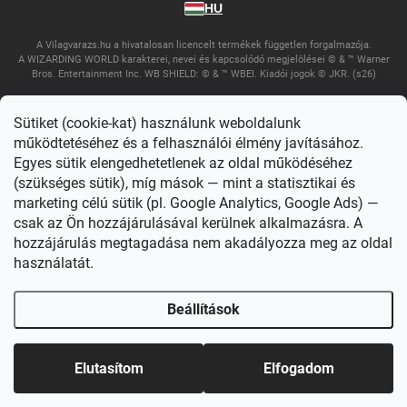
HU
A Vilagvarazs.hu a hivatalosan licencelt termékek független forgalmazója.
A WIZARDING WORLD karakterei, nevei és kapcsolódó megjelölései © & ™ Warner
Bros. Entertainment Inc. WB SHIELD: © & ™ WBEI. Kiadói jogok © JKR. (s26)
Sütiket (cookie-kat) használunk weboldalunk
működtetéséhez és a felhasználói élmény javításához.
Egyes sütik elengedhetetlenek az oldal működéséhez
(szükséges sütik), míg mások — mint a statisztikai és
marketing célú sütik (pl. Google Analytics, Google Ads) —
csak az Ön hozzájárulásával kerülnek alkalmazásra. A
Copyright 2026
Világvarázs
. Minden jog fenntartva.
Süti beállítások
szerkesztése
hozzájárulás megtagadása nem akadályozza meg az oldal
használatát.
Shoptet készítette
Beállítások
Elutasítom
Elfogadom
Főoldal
Katalógus
Akció
Fiókom
Kosár