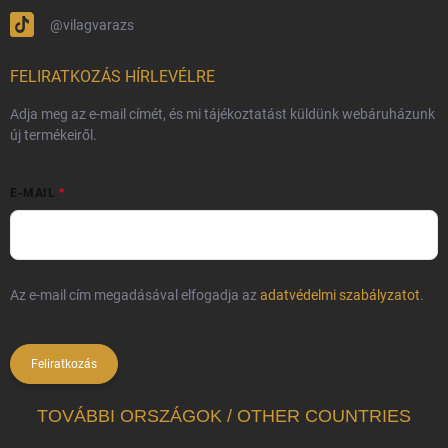
@vilagvarazs
FELIRATKOZÁS HÍRLEVÉLRE
Adja meg az e-mail címét, és mi tájékoztatást küldünk webáruházunk
új termékeiről.
E-MAIL
Az e-mail cím megadásával elfogadja az
adatvédelmi szabályzatot
.
Feliratkozás
TOVÁBBI ORSZÁGOK / OTHER COUNTRIES