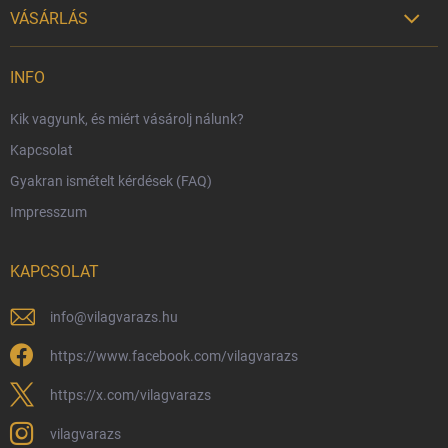
VÁSÁRLÁS

Szállítási lehetőségek
INFO
Fizetési lehetőségek
Kik vagyunk, és miért vásárolj nálunk?
Harry Potter bolt Magyarország
Kapcsolat
Rendelésem
Gyakran ismételt kérdések (FAQ)
Reklamáció és visszáru
Impresszum
Hűségprogram
Nagykereskedelem
KAPCSOLAT
Általános Szerződési Feltételek
Adatvédelmi feltételek
info
@
vilagvarazs.hu
Védjegyek és szerzői jogok
https://www.facebook.com/vilagvarazs
Fémjelzés és nemesfém-tájékoztató
https://x.com/vilagvarazs
vilagvarazs