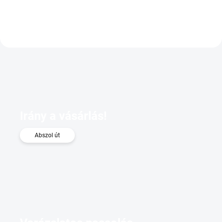
Irány a vásárlás!
Abszol út