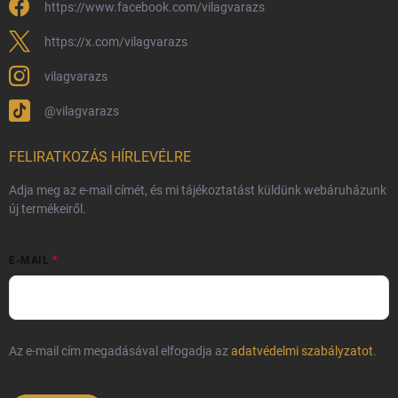
https://www.facebook.com/vilagvarazs
Fémjelzés és nemesfém-tájékoztató
https://x.com/vilagvarazs
vilagvarazs
@vilagvarazs
FELIRATKOZÁS HÍRLEVÉLRE
Adja meg az e-mail címét, és mi tájékoztatást küldünk webáruházunk
új termékeiről.
E-MAIL
Az e-mail cím megadásával elfogadja az
adatvédelmi szabályzatot
.