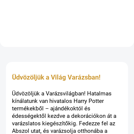
Berti-féle Mindenízű Drazsé vajssör
ízben, 28 g-os csomagolásban.
Üdvözöljük a Világ Varázsban!
Üdvözöljük a Varázsvilágban! Hatalmas
kínálatunk van hivatalos Harry Potter
termékekből – ajándékoktól és
édességektől kezdve a dekorációkon át a
varázslatos kiegészítőkig. Fedezze fel az
Abszol utat, és varázsolja otthonába a