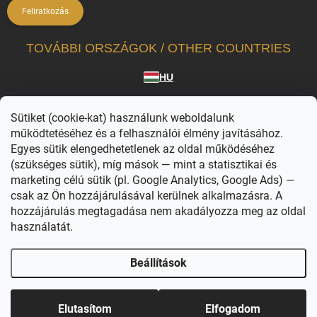
Feliratkozás
TOVÁBBI ORSZÁGOK / OTHER COUNTRIES
HU
A Vilagvarazs.hu a hivatalosan licencelt termékek független forgalmazója.
Sütiket (cookie-kat) használunk weboldalunk
A WIZARDING WORLD karakterei, nevei és kapcsolódó megjelölései © & ™ Warner
Bros. Entertainment Inc. WB SHIELD: © & ™ WBEI. Kiadói jogok © JKR. (s26)
működtetéséhez és a felhasználói élmény javításához.
Egyes sütik elengedhetetlenek az oldal működéséhez
(szükséges sütik), míg mások — mint a statisztikai és
marketing célú sütik (pl. Google Analytics, Google Ads) —
csak az Ön hozzájárulásával kerülnek alkalmazásra. A
hozzájárulás megtagadása nem akadályozza meg az oldal
használatát.
Copyright 2026
Világvarázs
. Minden jog fenntartva.
Süti beállítások
szerkesztése
Beállítások
Shoptet készítette
Elutasítom
Elfogadom