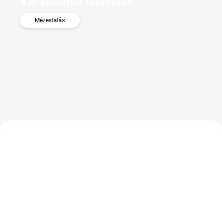
Varázslatos nassolás
Mézesfalás
2×
RAKTÁRON
(>3 DB)