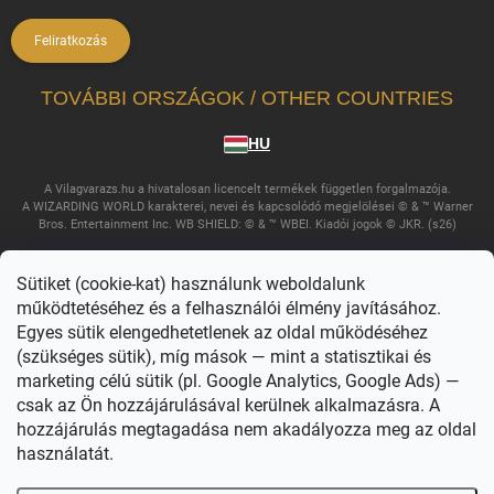
Feliratkozás
TOVÁBBI ORSZÁGOK / OTHER COUNTRIES
HU
A Vilagvarazs.hu a hivatalosan licencelt termékek független forgalmazója.
A WIZARDING WORLD karakterei, nevei és kapcsolódó megjelölései © & ™ Warner
Bros. Entertainment Inc. WB SHIELD: © & ™ WBEI. Kiadói jogok © JKR. (s26)
Sütiket (cookie-kat) használunk weboldalunk
működtetéséhez és a felhasználói élmény javításához.
Egyes sütik elengedhetetlenek az oldal működéséhez
(szükséges sütik), míg mások — mint a statisztikai és
marketing célú sütik (pl. Google Analytics, Google Ads) —
csak az Ön hozzájárulásával kerülnek alkalmazásra. A
Copyright 2026
Világvarázs
. Minden jog fenntartva.
Süti beállítások
szerkesztése
hozzájárulás megtagadása nem akadályozza meg az oldal
használatát.
Shoptet készítette