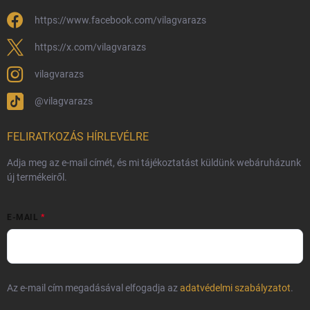
Védjegyek és szerzői jogok
https://www.facebook.com/vilagvarazs
Fémjelzés és nemesfém-tájékoztató
https://x.com/vilagvarazs
vilagvarazs
@vilagvarazs
FELIRATKOZÁS HÍRLEVÉLRE
Adja meg az e-mail címét, és mi tájékoztatást küldünk webáruházunk
új termékeiről.
E-MAIL
Az e-mail cím megadásával elfogadja az
adatvédelmi szabályzatot
.