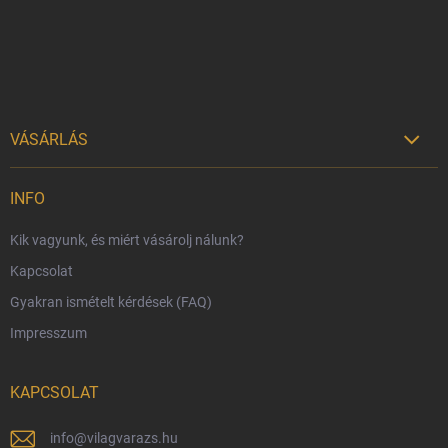
c
VÁSÁRLÁS

Szállítási lehetőségek
INFO
Fizetési lehetőségek
Kik vagyunk, és miért vásárolj nálunk?
Harry Potter bolt Magyarország
Kapcsolat
Rendelésem
Gyakran ismételt kérdések (FAQ)
Reklamáció és visszáru
Impresszum
Hűségprogram
Nagykereskedelem
KAPCSOLAT
Általános Szerződési Feltételek
Adatvédelmi feltételek
info
@
vilagvarazs.hu