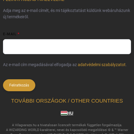
Adja meg az e-mail címét, és mi tájékoztatást küldünk webáruházunk
új termékeiről.
E-MAIL
Az e-mail cím megadásával elfogadja az
adatvédelmi szabályzatot
.
Feliratkozás
TOVÁBBI ORSZÁGOK / OTHER COUNTRIES
HU
A Vilagvarazs.hu a hivatalosan licencelt termékek független forgalmazója.
A WIZARDING WORLD karakterei, nevei és kapcsolódó megjelölései © & ™ Warner