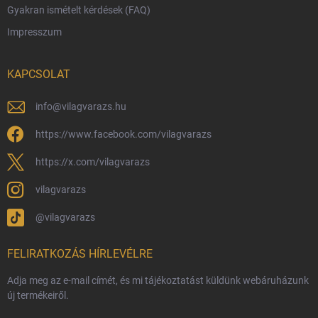
Gyakran ismételt kérdések (FAQ)
Reklamáció és visszáru
Impresszum
Hűségprogram
Nagykereskedelem
KAPCSOLAT
Általános Szerződési Feltételek
Adatvédelmi feltételek
info
@
vilagvarazs.hu
Védjegyek és szerzői jogok
https://www.facebook.com/vilagvarazs
Fémjelzés és nemesfém-tájékoztató
https://x.com/vilagvarazs
vilagvarazs
@vilagvarazs
FELIRATKOZÁS HÍRLEVÉLRE
Adja meg az e-mail címét, és mi tájékoztatást küldünk webáruházunk
új termékeiről.