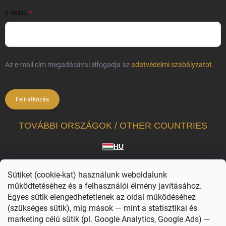
E-MAIL
Az e-mail cím megadásával elfogadja az
adatvédelmi szabályzatot
.
Feliratkozás
TOVÁBBI ORSZÁGOK / OTHER COUNTRIES
HU
A Vilagvarazs.hu a hivatalosan licencelt termékek független forgalmazója.
Sütiket (cookie-kat) használunk weboldalunk
A WIZARDING WORLD karakterei, nevei és kapcsolódó megjelölései © & ™ Warner
Bros. Entertainment Inc. WB SHIELD: © & ™ WBEI. Kiadói jogok © JKR. (s26)
működtetéséhez és a felhasználói élmény javításához.
Egyes sütik elengedhetetlenek az oldal működéséhez
(szükséges sütik), míg mások — mint a statisztikai és
marketing célú sütik (pl. Google Analytics, Google Ads) —