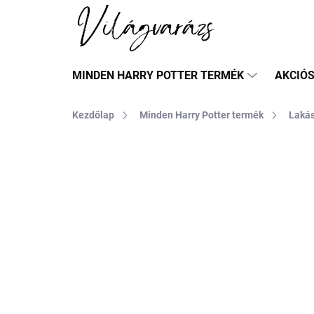
Ugrás
a
fő
tartalomhoz
MINDEN HARRY POTTER TERMÉK
AKCIÓ
Kezdőlap
Minden Harry Potter termék
Lakás