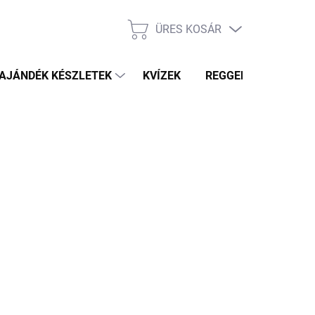
ÜRES KOSÁR
KOSÁR
AJÁNDÉK KÉSZLETEK
KVÍZEK
REGGELI PRÓFÉTA HÍ