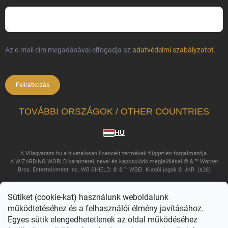
Az e-mail cím megadásával elfogadja az
adatvédelmi szabályzatot
.
Feliratkozás
TOVÁBBI ORSZÁGOK / OTHER COUNTRIES
HU
A Vilagvarazs.hu a hivatalosan licencelt termékek független forgalmazója.
A WIZARDING WORLD karakterei, nevei és kapcsolódó megjelölései © & ™ Warner
Bros. Entertainment Inc. WB SHIELD: © & ™ WBEI. Kiadói jogok © JKR. (s26)
Sütiket (cookie-kat) használunk weboldalunk
működtetéséhez és a felhasználói élmény javításához.
Egyes sütik elengedhetetlenek az oldal működéséhez