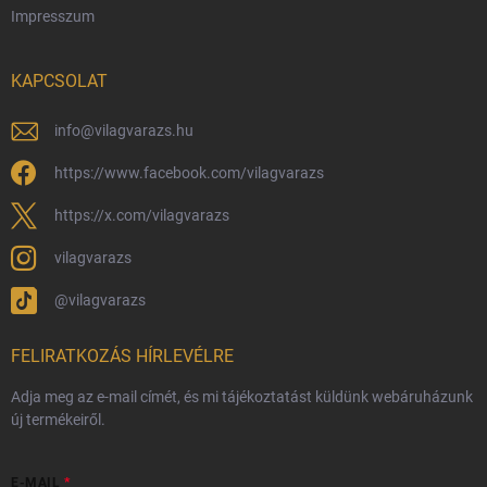
Impresszum
Hűségprogram
Nagykereskedelem
KAPCSOLAT
Általános Szerződési Feltételek
Adatvédelmi feltételek
info
@
vilagvarazs.hu
Védjegyek és szerzői jogok
https://www.facebook.com/vilagvarazs
Fémjelzés és nemesfém-tájékoztató
https://x.com/vilagvarazs
vilagvarazs
@vilagvarazs
FELIRATKOZÁS HÍRLEVÉLRE
Adja meg az e-mail címét, és mi tájékoztatást küldünk webáruházunk
új termékeiről.
E-MAIL