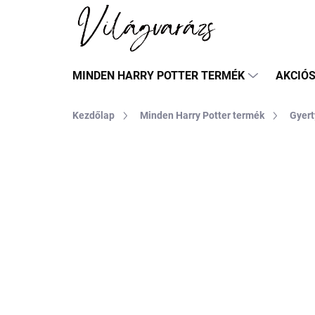
Ugrás
a
fő
tartalomhoz
MINDEN HARRY POTTER TERMÉK
AKCIÓ
Kezdőlap
Minden Harry Potter termék
Gyert