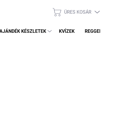
ÜRES KOSÁR
KOSÁR
AJÁNDÉK KÉSZLETEK
KVÍZEK
REGGELI PRÓFÉTA HÍ