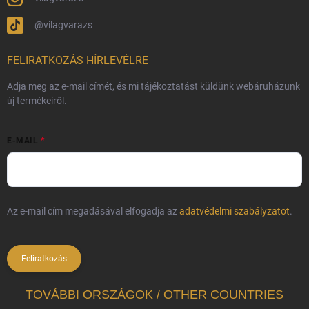
@vilagvarazs
FELIRATKOZÁS HÍRLEVÉLRE
Adja meg az e-mail címét, és mi tájékoztatást küldünk webáruházunk
új termékeiről.
E-MAIL
Az e-mail cím megadásával elfogadja az
adatvédelmi szabályzatot
.
Feliratkozás
TOVÁBBI ORSZÁGOK / OTHER COUNTRIES