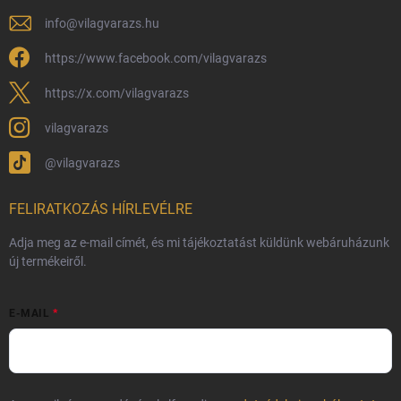
Adatvédelmi feltételek
info
@
vilagvarazs.hu
Védjegyek és szerzői jogok
https://www.facebook.com/vilagvarazs
Fémjelzés és nemesfém-tájékoztató
https://x.com/vilagvarazs
vilagvarazs
@vilagvarazs
FELIRATKOZÁS HÍRLEVÉLRE
Adja meg az e-mail címét, és mi tájékoztatást küldünk webáruházunk
új termékeiről.
E-MAIL