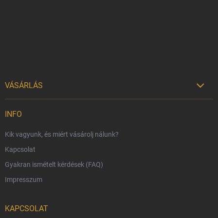
l
é
c
VÁSÁRLÁS

Szállítási lehetőségek
INFO
Fizetési lehetőségek
Kik vagyunk, és miért vásárolj nálunk?
Harry Potter bolt Magyarország
Kapcsolat
Rendelésem
Gyakran ismételt kérdések (FAQ)
Reklamáció és visszáru
Impresszum
Hűségprogram
Nagykereskedelem
KAPCSOLAT
Általános Szerződési Feltételek