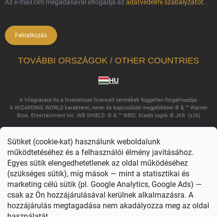
Az e-mail cím megadásával elfogadja az
adatvédelmi szabályzatot
.
Feliratkozás
TOVÁBBI ORSZÁGOK / OTHER COUNTRIES
HU
A Vilagvarazs.hu a hivatalosan licencelt termékek független forgalmazója.
A WIZARDING WORLD karakterei, nevei és kapcsolódó megjelölései © & ™ Warner
Bros. Entertainment Inc. WB SHIELD: © & ™ WBEI. Kiadói jogok © JKR. (s26)
Sütiket (cookie-kat) használunk weboldalunk
működtetéséhez és a felhasználói élmény javításához.
Egyes sütik elengedhetetlenek az oldal működéséhez
(szükséges sütik), míg mások — mint a statisztikai és
marketing célú sütik (pl. Google Analytics, Google Ads) —
csak az Ön hozzájárulásával kerülnek alkalmazásra. A
Copyright 2026
Világvarázs
. Minden jog fenntartva.
Süti beállítások
szerkesztése
hozzájárulás megtagadása nem akadályozza meg az oldal
használatát.