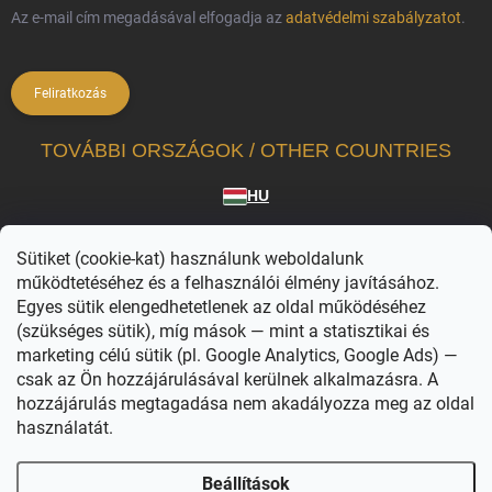
Az e-mail cím megadásával elfogadja az
adatvédelmi szabályzatot
.
Feliratkozás
TOVÁBBI ORSZÁGOK / OTHER COUNTRIES
HU
A Vilagvarazs.hu a hivatalosan licencelt termékek független forgalmazója.
Sütiket (cookie-kat) használunk weboldalunk
A WIZARDING WORLD karakterei, nevei és kapcsolódó megjelölései © & ™ Warner
Bros. Entertainment Inc. WB SHIELD: © & ™ WBEI. Kiadói jogok © JKR. (s26)
működtetéséhez és a felhasználói élmény javításához.
Egyes sütik elengedhetetlenek az oldal működéséhez
(szükséges sütik), míg mások — mint a statisztikai és
marketing célú sütik (pl. Google Analytics, Google Ads) —
csak az Ön hozzájárulásával kerülnek alkalmazásra. A
hozzájárulás megtagadása nem akadályozza meg az oldal
használatát.
Copyright 2026
Világvarázs
. Minden jog fenntartva.
Süti beállítások
szerkesztése
Beállítások