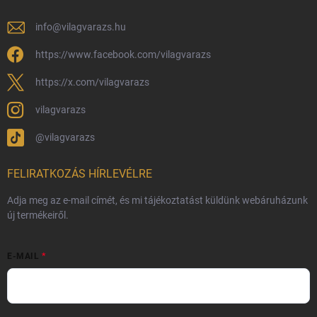
Adatvédelmi feltételek
info
@
vilagvarazs.hu
Védjegyek és szerzői jogok
https://www.facebook.com/vilagvarazs
Fémjelzés és nemesfém-tájékoztató
https://x.com/vilagvarazs
vilagvarazs
@vilagvarazs
FELIRATKOZÁS HÍRLEVÉLRE
Adja meg az e-mail címét, és mi tájékoztatást küldünk webáruházunk
új termékeiről.
E-MAIL