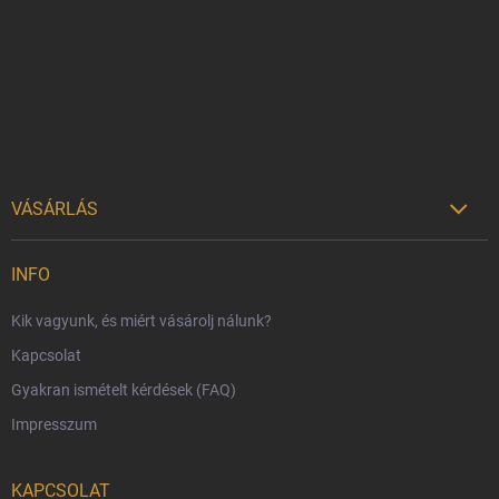
l
é
c
VÁSÁRLÁS

Szállítási lehetőségek
INFO
Fizetési lehetőségek
Kik vagyunk, és miért vásárolj nálunk?
Harry Potter bolt Magyarország
Kapcsolat
Rendelésem
Gyakran ismételt kérdések (FAQ)
Reklamáció és visszáru
Impresszum
Hűségprogram
Nagykereskedelem
KAPCSOLAT
Általános Szerződési Feltételek