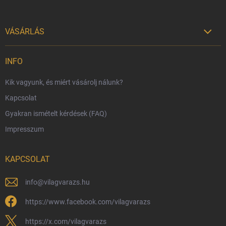
VÁSÁRLÁS

Szállítási lehetőségek
INFO
Fizetési lehetőségek
Kik vagyunk, és miért vásárolj nálunk?
Harry Potter bolt Magyarország
Kapcsolat
Rendelésem
Gyakran ismételt kérdések (FAQ)
Reklamáció és visszáru
Impresszum
Hűségprogram
Nagykereskedelem
KAPCSOLAT
Általános Szerződési Feltételek
Adatvédelmi feltételek
info
@
vilagvarazs.hu
Védjegyek és szerzői jogok
https://www.facebook.com/vilagvarazs
Fémjelzés és nemesfém-tájékoztató
https://x.com/vilagvarazs