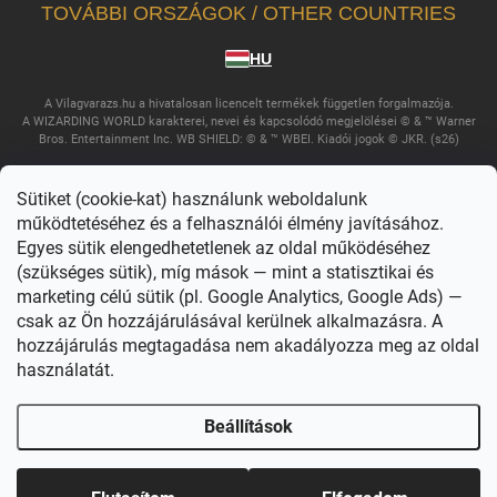
TOVÁBBI ORSZÁGOK / OTHER COUNTRIES
HU
A Vilagvarazs.hu a hivatalosan licencelt termékek független forgalmazója.
A WIZARDING WORLD karakterei, nevei és kapcsolódó megjelölései © & ™ Warner
Bros. Entertainment Inc. WB SHIELD: © & ™ WBEI. Kiadói jogok © JKR. (s26)
Sütiket (cookie-kat) használunk weboldalunk
működtetéséhez és a felhasználói élmény javításához.
Egyes sütik elengedhetetlenek az oldal működéséhez
(szükséges sütik), míg mások — mint a statisztikai és
marketing célú sütik (pl. Google Analytics, Google Ads) —
csak az Ön hozzájárulásával kerülnek alkalmazásra. A
Copyright 2026
Világvarázs
. Minden jog fenntartva.
Süti beállítások
szerkesztése
hozzájárulás megtagadása nem akadályozza meg az oldal
használatát.
Shoptet készítette
Beállítások