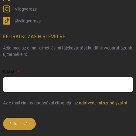
vilagvarazs
@vilagvarazs
FELIRATKOZÁS HÍRLEVÉLRE
Adja meg az e-mail címét, és mi tájékoztatást küldünk webáruházunk
új termékeiről.
E-MAIL
Az e-mail cím megadásával elfogadja az
adatvédelmi szabályzatot
.
Feliratkozás