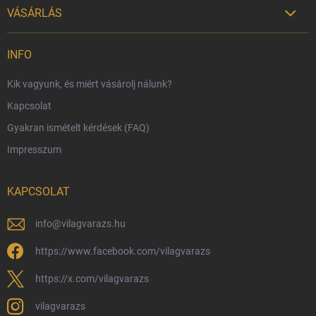
VÁSÁRLÁS

Szállítási lehetőségek
INFO
Fizetési lehetőségek
Kik vagyunk, és miért vásárolj nálunk?
Harry Potter bolt Magyarország
Kapcsolat
Rendelésem
Gyakran ismételt kérdések (FAQ)
Reklamáció és visszáru
Impresszum
Hűségprogram
Nagykereskedelem
KAPCSOLAT
Általános Szerződési Feltételek
Adatvédelmi feltételek
info
@
vilagvarazs.hu
Védjegyek és szerzői jogok
https://www.facebook.com/vilagvarazs
Fémjelzés és nemesfém-tájékoztató
https://x.com/vilagvarazs
vilagvarazs