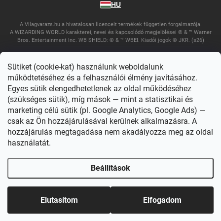
HU
A Vilagvarazs.hu a hivatalosan licencelt termékek független forgalmazója.
A WIZARDING WORLD karakterei, nevei és kapcsolódó megjelölései © & ™ Warner
Bros. Entertainment Inc. WB SHIELD: © & ™ WBEI. Kiadói jogok © JKR. (s26)
Sütiket (cookie-kat) használunk weboldalunk
működtetéséhez és a felhasználói élmény javításához.
Egyes sütik elengedhetetlenek az oldal működéséhez
(szükséges sütik), míg mások — mint a statisztikai és
marketing célú sütik (pl. Google Analytics, Google Ads) —
csak az Ön hozzájárulásával kerülnek alkalmazásra. A
Copyright 2026
Világvarázs
. Minden jog fenntartva.
Süti beállítások
szerkesztése
hozzájárulás megtagadása nem akadályozza meg az oldal
használatát.
Shoptet készítette
Beállítások
Elutasítom
Elfogadom
Főoldal
Katalógus
Akció
Fiókom
Kosár