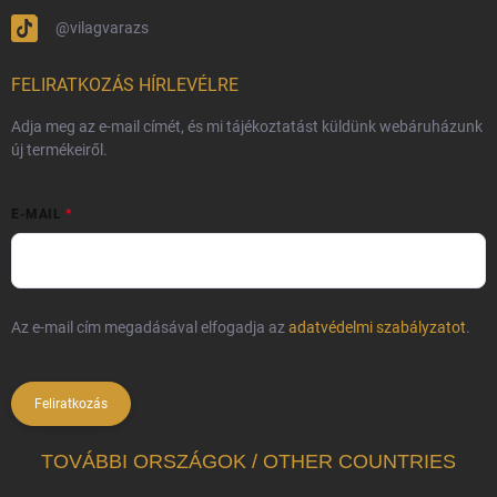
@vilagvarazs
FELIRATKOZÁS HÍRLEVÉLRE
Adja meg az e-mail címét, és mi tájékoztatást küldünk webáruházunk
új termékeiről.
E-MAIL
Az e-mail cím megadásával elfogadja az
adatvédelmi szabályzatot
.
Feliratkozás
TOVÁBBI ORSZÁGOK / OTHER COUNTRIES