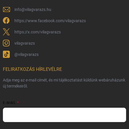
Adatvédelmi feltételek
info
@
vilagvarazs.hu
Védjegyek és szerzői jogok
https://www.facebook.com/vilagvarazs
Fémjelzés és nemesfém-tájékoztató
https://x.com/vilagvarazs
vilagvarazs
@vilagvarazs
FELIRATKOZÁS HÍRLEVÉLRE
Adja meg az e-mail címét, és mi tájékoztatást küldünk webáruházunk
új termékeiről.
E-MAIL