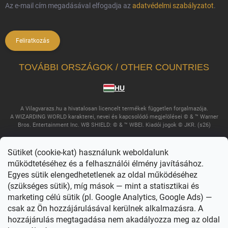
Az e-mail cím megadásával elfogadja az
adatvédelmi szabályzatot
.
Feliratkozás
TOVÁBBI ORSZÁGOK / OTHER COUNTRIES
HU
A Vilagvarazs.hu a hivatalosan licencelt termékek független forgalmazója.
A WIZARDING WORLD karakterei, nevei és kapcsolódó megjelölései © & ™ Warner
Bros. Entertainment Inc. WB SHIELD: © & ™ WBEI. Kiadói jogok © JKR. (s26)
Sütiket (cookie-kat) használunk weboldalunk
működtetéséhez és a felhasználói élmény javításához.
Egyes sütik elengedhetetlenek az oldal működéséhez
(szükséges sütik), míg mások — mint a statisztikai és
marketing célú sütik (pl. Google Analytics, Google Ads) —
csak az Ön hozzájárulásával kerülnek alkalmazásra. A
Copyright 2026
Világvarázs
. Minden jog fenntartva.
Süti beállítások
szerkesztése
hozzájárulás megtagadása nem akadályozza meg az oldal