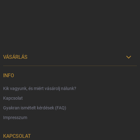
l
é
c
VÁSÁRLÁS

Szállítási lehetőségek
INFO
Fizetési lehetőségek
Kik vagyunk, és miért vásárolj nálunk?
Harry Potter bolt Magyarország
Kapcsolat
Rendelésem
Gyakran ismételt kérdések (FAQ)
Reklamáció és visszáru
Impresszum
Hűségprogram
Nagykereskedelem
KAPCSOLAT
Általános Szerződési Feltételek