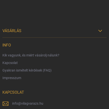
VÁSÁRLÁS

Szállítási lehetőségek
INFO
Fizetési lehetőségek
Kik vagyunk, és miért vásárolj nálunk?
Harry Potter bolt Magyarország
Kapcsolat
Rendelésem
Gyakran ismételt kérdések (FAQ)
Reklamáció és visszáru
Impresszum
Hűségprogram
Nagykereskedelem
KAPCSOLAT
Általános Szerződési Feltételek
Adatvédelmi feltételek
info
@
vilagvarazs.hu