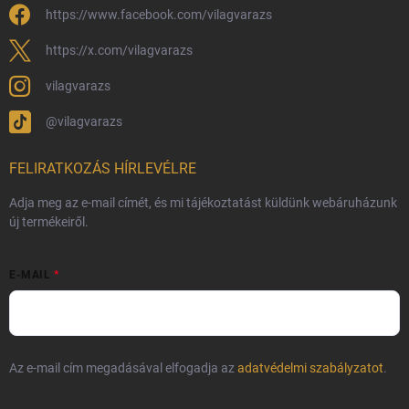
Védjegyek és szerzői jogok
https://www.facebook.com/vilagvarazs
Fémjelzés és nemesfém-tájékoztató
https://x.com/vilagvarazs
vilagvarazs
@vilagvarazs
FELIRATKOZÁS HÍRLEVÉLRE
Adja meg az e-mail címét, és mi tájékoztatást küldünk webáruházunk
új termékeiről.
E-MAIL
Az e-mail cím megadásával elfogadja az
adatvédelmi szabályzatot
.