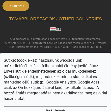
Feliratkozás
TOVÁBBI ORSZÁGOK / OTHER COUNTRIES
HU
A Vilagvarazs.hu a hivatalosan licencelt termékek független forgalmazója.
A WIZARDING WORLD karakterei, nevei és kapcsolódó megjelölései © & ™ Warner
Bros. Entertainment Inc. WB SHIELD: © & ™ WBEI. Kiadói jogok © JKR. (s26)
Sütiket (cookie-kat) használunk weboldalunk
működtetéséhez és a felhasználói élmény javításához.
Egyes sütik elengedhetetlenek az oldal működéséhez
(szükséges sütik), míg mások — mint a statisztikai és
marketing célú sütik (pl. Google Analytics, Google Ads) —
csak az Ön hozzájárulásával kerülnek alkalmazásra. A
Copyright 2026
Világvarázs
. Minden jog fenntartva.
Süti beállítások
szerkesztése
hozzájárulás megtagadása nem akadályozza meg az oldal
használatát.
Shoptet készítette