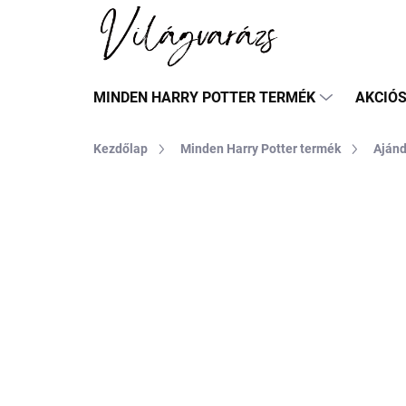
Ugrás
a
fő
tartalomhoz
MINDEN HARRY POTTER TERMÉK
AKCIÓ
Kezdőlap
Minden Harry Potter termék
Aján