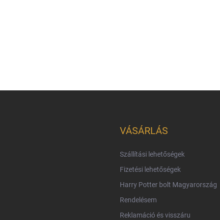
VÁSÁRLÁS
Szállítási lehetőségek
Fizetési lehetőségek
Harry Potter bolt Magyarország
Rendelésem
Reklamáció és visszáru