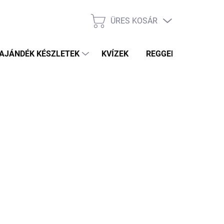
ÜRES KOSÁR
KOSÁR
AJÁNDÉK KÉSZLETEK
KVÍZEK
REGGELI PRÓFÉTA HÍ