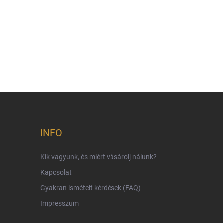
INFO
Kik vagyunk, és miért vásárolj nálunk?
Kapcsolat
Gyakran ismételt kérdések (FAQ)
Impresszum