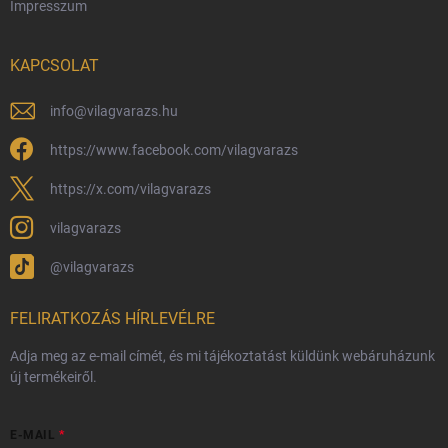
Impresszum
Hűségprogram
Nagykereskedelem
KAPCSOLAT
Általános Szerződési Feltételek
Adatvédelmi feltételek
info
@
vilagvarazs.hu
Védjegyek és szerzői jogok
https://www.facebook.com/vilagvarazs
Fémjelzés és nemesfém-tájékoztató
https://x.com/vilagvarazs
vilagvarazs
@vilagvarazs
FELIRATKOZÁS HÍRLEVÉLRE
Adja meg az e-mail címét, és mi tájékoztatást küldünk webáruházunk
új termékeiről.
E-MAIL