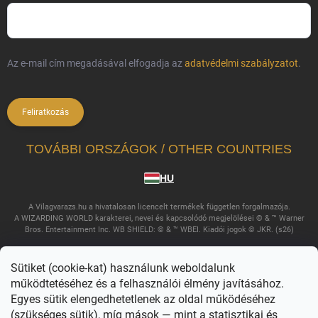
Az e-mail cím megadásával elfogadja az
adatvédelmi szabályzatot
.
Feliratkozás
TOVÁBBI ORSZÁGOK / OTHER COUNTRIES
HU
A Vilagvarazs.hu a hivatalosan licencelt termékek független forgalmazója.
A WIZARDING WORLD karakterei, nevei és kapcsolódó megjelölései © & ™ Warner
Bros. Entertainment Inc. WB SHIELD: © & ™ WBEI. Kiadói jogok © JKR. (s26)
Sütiket (cookie-kat) használunk weboldalunk
működtetéséhez és a felhasználói élmény javításához.
Egyes sütik elengedhetetlenek az oldal működéséhez
(szükséges sütik), míg mások — mint a statisztikai és