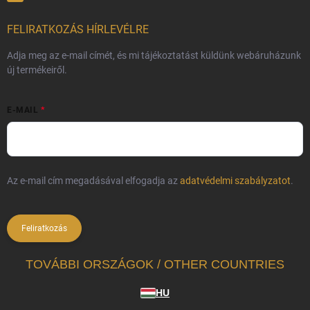
FELIRATKOZÁS HÍRLEVÉLRE
Adja meg az e-mail címét, és mi tájékoztatást küldünk webáruházunk
új termékeiről.
E-MAIL
Az e-mail cím megadásával elfogadja az
adatvédelmi szabályzatot
.
Feliratkozás
TOVÁBBI ORSZÁGOK / OTHER COUNTRIES
HU