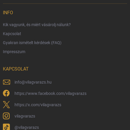
Szállítási lehetőségek
INFO
Fizetési lehetőségek
Kik vagyunk, és miért vásárolj nálunk?
Harry Potter bolt Magyarország
Kapcsolat
Rendelésem
Gyakran ismételt kérdések (FAQ)
Reklamáció és visszáru
Impresszum
Hűségprogram
Nagykereskedelem
KAPCSOLAT
Általános Szerződési Feltételek
Adatvédelmi feltételek
info
@
vilagvarazs.hu
Védjegyek és szerzői jogok
https://www.facebook.com/vilagvarazs
Fémjelzés és nemesfém-tájékoztató
https://x.com/vilagvarazs
vilagvarazs
@vilagvarazs