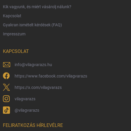
Kik vagyunk, és miért vásárolj nálunk?
Harry Potter bolt Magyarország
Kapcsolat
Rendelésem
Gyakran ismételt kérdések (FAQ)
Reklamáció és visszáru
Impresszum
Hűségprogram
Nagykereskedelem
KAPCSOLAT
Általános Szerződési Feltételek
Adatvédelmi feltételek
info
@
vilagvarazs.hu
Védjegyek és szerzői jogok
https://www.facebook.com/vilagvarazs
Fémjelzés és nemesfém-tájékoztató
https://x.com/vilagvarazs
vilagvarazs
@vilagvarazs
FELIRATKOZÁS HÍRLEVÉLRE