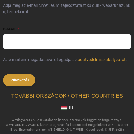
Adja meg az e-mail címét, és mi tájékoztatást küldünk webáruházunk
új termékeiről.
E-MAIL
Az e-mail cím megadásával elfogadja az
adatvédelmi szabályzatot
.
Feliratkozás
TOVÁBBI ORSZÁGOK / OTHER COUNTRIES
HU
A Vilagvarazs.hu a hivatalosan licencelt termékek független forgalmazója.
A WIZARDING WORLD karakterei, nevei és kapcsolódó megjelölései © & ™ Warner
Bros. Entertainment Inc. WB SHIELD: © & ™ WBEI. Kiadói jogok © JKR. (s26)