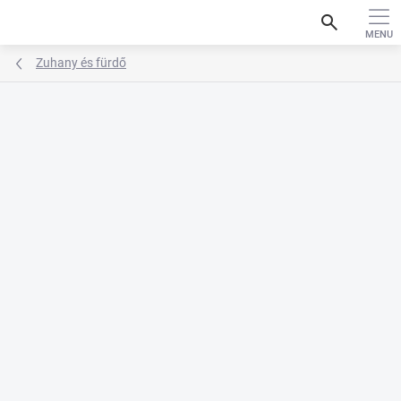
Ugrás
search
a
fő
tartalomhoz
Zuhany és fürdő