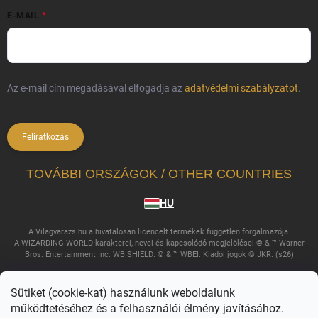
E-MAIL
Az e-mail cím megadásával elfogadja az
adatvédelmi szabályzatot
.
Feliratkozás
TOVÁBBI ORSZÁGOK / OTHER COUNTRIES
HU
A Vilagvarazs.hu a hivatalosan licencelt termékek független forgalmazója.
A WIZARDING WORLD karakterei, nevei és kapcsolódó megjelölései © & ™ Warner
Bros. Entertainment Inc. WB SHIELD: © & ™ WBEI. Kiadói jogok © JKR. (s26)
Sütiket (cookie-kat) használunk weboldalunk
működtetéséhez és a felhasználói élmény javításához.