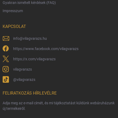
Gyakran ismételt kérdések (FAQ)
Reklamáció és visszáru
Impresszum
Hűségprogram
Nagykereskedelem
KAPCSOLAT
Általános Szerződési Feltételek
Adatvédelmi feltételek
info
@
vilagvarazs.hu
Védjegyek és szerzői jogok
https://www.facebook.com/vilagvarazs
Fémjelzés és nemesfém-tájékoztató
https://x.com/vilagvarazs
vilagvarazs
@vilagvarazs
FELIRATKOZÁS HÍRLEVÉLRE
Adja meg az e-mail címét, és mi tájékoztatást küldünk webáruházunk
új termékeiről.