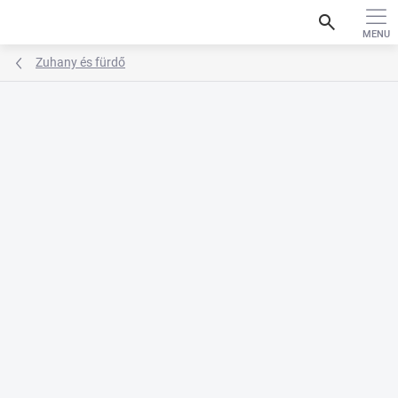
Ugrás
search
a
fő
tartalomhoz
Zuhany és fürdő