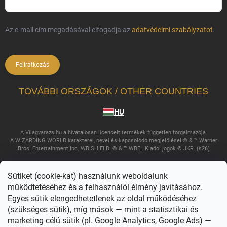
Az e-mail cím megadásával elfogadja az
adatvédelmi szabályzatot
.
Feliratkozás
TOVÁBBI ORSZÁGOK / OTHER COUNTRIES
HU
A Vilagvarazs.hu a hivatalosan licencelt termékek független forgalmazója.
A WIZARDING WORLD karakterei, nevei és kapcsolódó megjelölései © & ™ Warner
Bros. Entertainment Inc. WB SHIELD: © & ™ WBEI. Kiadói jogok © JKR. (s26)
Sütiket (cookie-kat) használunk weboldalunk
működtetéséhez és a felhasználói élmény javításához.
Egyes sütik elengedhetetlenek az oldal működéséhez
(szükséges sütik), míg mások — mint a statisztikai és
marketing célú sütik (pl. Google Analytics, Google Ads) —