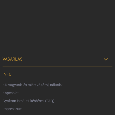
á
b
l
é
c
VÁSÁRLÁS

Szállítási lehetőségek
INFO
Fizetési lehetőségek
Kik vagyunk, és miért vásárolj nálunk?
Harry Potter bolt Magyarország
Kapcsolat
Rendelésem
Gyakran ismételt kérdések (FAQ)
Reklamáció és visszáru
Impresszum
Hűségprogram