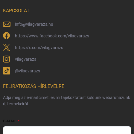
Nagykereskedelem
KAPCSOLAT
Általános Szerződési Feltételek
Adatvédelmi feltételek
info
@
vilagvarazs.hu
Védjegyek és szerzői jogok
https://www.facebook.com/vilagvarazs
Fémjelzés és nemesfém-tájékoztató
https://x.com/vilagvarazs
vilagvarazs
@vilagvarazs
FELIRATKOZÁS HÍRLEVÉLRE
Adja meg az e-mail címét, és mi tájékoztatást küldünk webáruházunk
új termékeiről.
E-MAIL