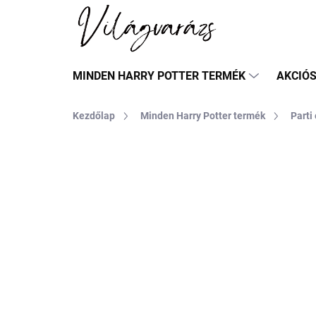
Ugrás
a
fő
tartalomhoz
MINDEN HARRY POTTER TERMÉK
AKCIÓ
Kezdőlap
Minden Harry Potter termék
Parti