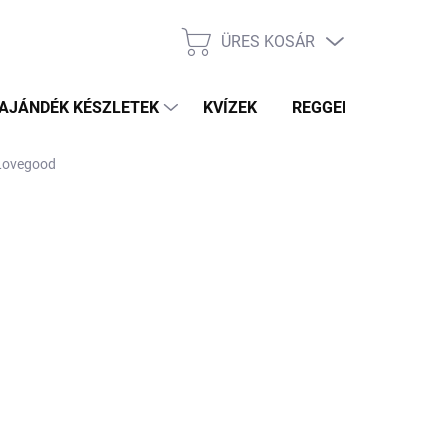
ÜRES KOSÁR
KOSÁR
AJÁNDÉK KÉSZLETEK
KVÍZEK
REGGELI PRÓFÉTA HÍ
 Lovegood