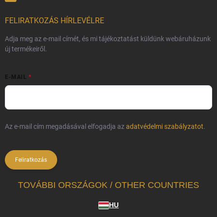
FELIRATKOZÁS HÍRLEVÉLRE
Adja meg az e-mail címét, és mi tájékoztatást küldünk webáruházunk
új termékeiről.
E-MAIL
Az e-mail cím megadásával elfogadja az
adatvédelmi szabályzatot
.
Feliratkozás
TOVÁBBI ORSZÁGOK / OTHER COUNTRIES
HU