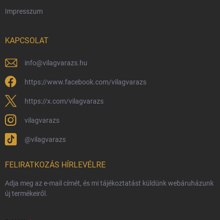
Impresszum
Hűségprogram
Nagykereskedelem
KAPCSOLAT
Általános Szerződési Feltételek
Adatvédelmi feltételek
info
@
vilagvarazs.hu
Védjegyek és szerzői jogok
https://www.facebook.com/vilagvarazs
Fémjelzés és nemesfém-tájékoztató
https://x.com/vilagvarazs
vilagvarazs
@vilagvarazs
FELIRATKOZÁS HÍRLEVÉLRE
Adja meg az e-mail címét, és mi tájékoztatást küldünk webáruházunk
új termékeiről.