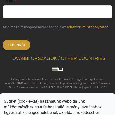
E-MAIL
Az e-mail cím megadásával elfogadja az
adatvédelmi szabályzatot
.
Feliratkozás
TOVÁBBI ORSZÁGOK / OTHER COUNTRIES
HU
A Vilagvarazs.hu a hivatalosan licencelt termékek független forgalmazója.
A WIZARDING WORLD karakterei, nevei és kapcsolódó megjelölései © & ™ Warner
Bros. Entertainment Inc. WB SHIELD: © & ™ WBEI. Kiadói jogok © JKR. (s26)
Sütiket (cookie-kat) használunk weboldalunk
működtetéséhez és a felhasználói élmény javításához.
Egyes sütik elengedhetetlenek az oldal működéséhez