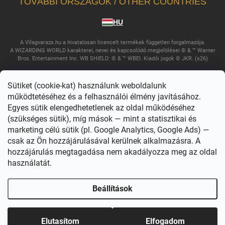
TOVÁBBI ORSZÁGOK / OTHER COUNTRIES
HU
A Vilagvarazs.hu a hivatalosan licencelt termékek független forgalmazója.
A WIZARDING WORLD karakterei, nevei és kapcsolódó megjelölései © & ™ Warner
Bros. Entertainment Inc. WB SHIELD: © & ™ WBEI. Kiadói jogok © JKR. (s26)
Sütiket (cookie-kat) használunk weboldalunk
működtetéséhez és a felhasználói élmény javításához.
Egyes sütik elengedhetetlenek az oldal működéséhez
(szükséges sütik), míg mások — mint a statisztikai és
marketing célú sütik (pl. Google Analytics, Google Ads) —
csak az Ön hozzájárulásával kerülnek alkalmazásra. A
Copyright 2026
Világvarázs
. Minden jog fenntartva.
Süti beállítások
szerkesztése
hozzájárulás megtagadása nem akadályozza meg az oldal
használatát.
Shoptet készítette
Beállítások
Elutasítom
Elfogadom