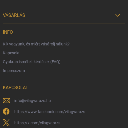
VÁSÁRLÁS

Szállítási lehetőségek
INFO
Fizetési lehetőségek
Kik vagyunk, és miért vásárolj nálunk?
Harry Potter bolt Magyarország
Kapcsolat
Rendelésem
Gyakran ismételt kérdések (FAQ)
Reklamáció és visszáru
Impresszum
Hűségprogram
Nagykereskedelem
KAPCSOLAT
Általános Szerződési Feltételek
Adatvédelmi feltételek
info
@
vilagvarazs.hu
Védjegyek és szerzői jogok
https://www.facebook.com/vilagvarazs
Fémjelzés és nemesfém-tájékoztató
https://x.com/vilagvarazs