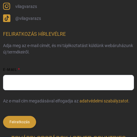
vilagvarazs
@vilagvarazs
FELIRATKOZÁS HÍRLEVÉLRE
Adja meg az e-mail címét, és mi tájékoztatást küldünk webáruházunk
új termékeiről.
E-MAIL
Az e-mail cím megadásával elfogadja az
adatvédelmi szabályzatot
.
Feliratkozás