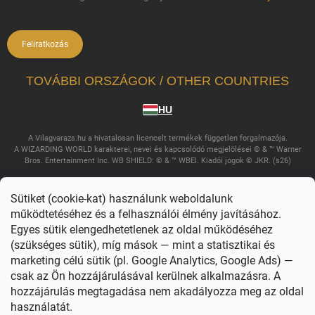
Feliratkozás
TOVÁBBI ORSZÁGOK / OTHER COUNTRIES
HU
A Vilagvarazs.hu a hivatalosan licencelt termékek független forgalmazója.
A WIZARDING WORLD karakterei, nevei és kapcsolódó megjelölései © & ™ Warner
Bros. Entertainment Inc. WB SHIELD: © & ™ WBEI. Kiadói jogok © JKR. (s26)
Sütiket (cookie-kat) használunk weboldalunk
működtetéséhez és a felhasználói élmény javításához.
Egyes sütik elengedhetetlenek az oldal működéséhez
(szükséges sütik), míg mások — mint a statisztikai és
marketing célú sütik (pl. Google Analytics, Google Ads) —
csak az Ön hozzájárulásával kerülnek alkalmazásra. A
Copyright 2026
Világvarázs
. Minden jog fenntartva.
Süti beállítások
szerkesztése
hozzájárulás megtagadása nem akadályozza meg az oldal
használatát.
Shoptet készítette