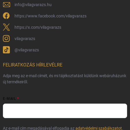
Adatvédelmi feltételek
info
@
vilagvarazs.hu
Védjegyek és szerzői jogok
https://www.facebook.com/vilagvarazs
Fémjelzés és nemesfém-tájékoztató
https://x.com/vilagvarazs
vilagvarazs
@vilagvarazs
FELIRATKOZÁS HÍRLEVÉLRE
Adja meg az e-mail címét, és mi tájékoztatást küldünk webáruházunk
új termékeiről.
E-MAIL
Az e-mail cím megadásával elfogadja az
adatvédelmi szabályzatot
.