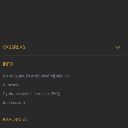
é
c
VÁSÁRLÁS

Szállítási lehetőségek
INFO
Fizetési lehetőségek
Kik vagyunk, és miért vásárolj nálunk?
Harry Potter bolt Magyarország
Kapcsolat
Rendelésem
Gyakran ismételt kérdések (FAQ)
Reklamáció és visszáru
Impresszum
Hűségprogram
Nagykereskedelem
KAPCSOLAT
Általános Szerződési Feltételek