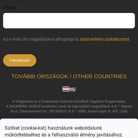
E-MAIL
Az e-mail cím megadásával elfogadja az
adatvédelmi szabályzatot
.
Feliratkozás
TOVÁBBI ORSZÁGOK / OTHER COUNTRIES
HU
A Vilagvarazs.hu a hivatalosan licencelt termékek független forgalmazója.
A WIZARDING WORLD karakterei, nevei és kapcsolódó megjelölései © & ™ Warner
Bros. Entertainment Inc. WB SHIELD: © & ™ WBEI. Kiadói jogok © JKR. (s26)
Sütiket (cookie-kat) használunk weboldalunk
működtetéséhez és a felhasználói élmény javításához.