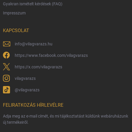
Gyakran ismételt kérdések (FAQ)
Reklamáció és visszáru
Impresszum
Hűségprogram
Nagykereskedelem
KAPCSOLAT
Általános Szerződési Feltételek
Adatvédelmi feltételek
info
@
vilagvarazs.hu
Védjegyek és szerzői jogok
https://www.facebook.com/vilagvarazs
Fémjelzés és nemesfém-tájékoztató
https://x.com/vilagvarazs
vilagvarazs
@vilagvarazs
FELIRATKOZÁS HÍRLEVÉLRE
Adja meg az e-mail címét, és mi tájékoztatást küldünk webáruházunk
új termékeiről.