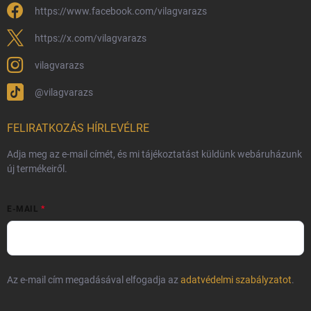
https://www.facebook.com/vilagvarazs
Fémjelzés és nemesfém-tájékoztató
https://x.com/vilagvarazs
vilagvarazs
@vilagvarazs
FELIRATKOZÁS HÍRLEVÉLRE
Adja meg az e-mail címét, és mi tájékoztatást küldünk webáruházunk
új termékeiről.
E-MAIL
Az e-mail cím megadásával elfogadja az
adatvédelmi szabályzatot
.