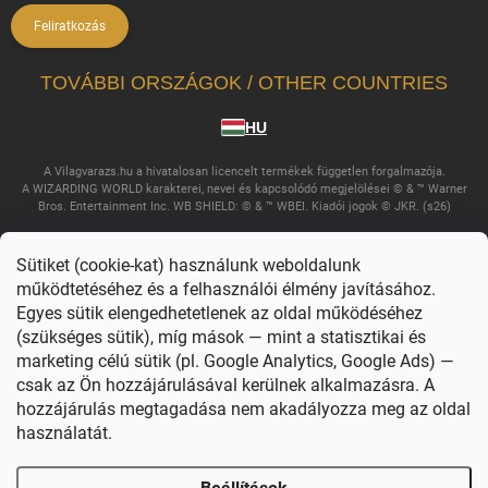
Feliratkozás
TOVÁBBI ORSZÁGOK / OTHER COUNTRIES
HU
A Vilagvarazs.hu a hivatalosan licencelt termékek független forgalmazója.
A WIZARDING WORLD karakterei, nevei és kapcsolódó megjelölései © & ™ Warner
Bros. Entertainment Inc. WB SHIELD: © & ™ WBEI. Kiadói jogok © JKR. (s26)
Sütiket (cookie-kat) használunk weboldalunk
működtetéséhez és a felhasználói élmény javításához.
Egyes sütik elengedhetetlenek az oldal működéséhez
(szükséges sütik), míg mások — mint a statisztikai és
marketing célú sütik (pl. Google Analytics, Google Ads) —
csak az Ön hozzájárulásával kerülnek alkalmazásra. A
Copyright 2026
Világvarázs
. Minden jog fenntartva.
Süti beállítások
szerkesztése
hozzájárulás megtagadása nem akadályozza meg az oldal
használatát.
Shoptet készítette