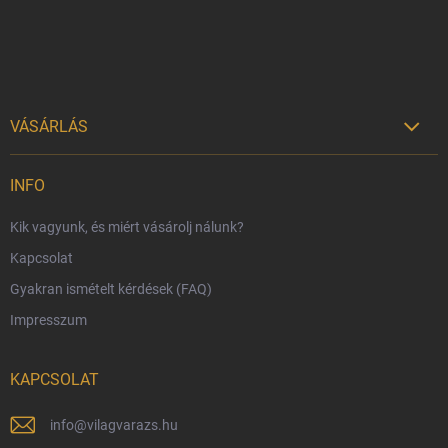
VÁSÁRLÁS

Szállítási lehetőségek
INFO
Fizetési lehetőségek
Kik vagyunk, és miért vásárolj nálunk?
Harry Potter bolt Magyarország
Kapcsolat
Rendelésem
Gyakran ismételt kérdések (FAQ)
Reklamáció és visszáru
Impresszum
Hűségprogram
Nagykereskedelem
KAPCSOLAT
Általános Szerződési Feltételek
Adatvédelmi feltételek
info
@
vilagvarazs.hu
Védjegyek és szerzői jogok