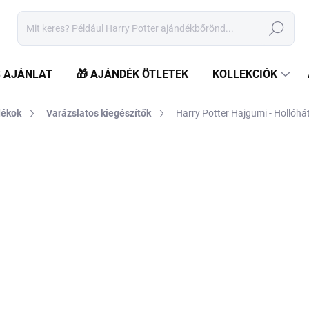
Keresés
S AJÁNLAT
🎁 AJÁNDÉK ÖTLETEK
KOLLEKCIÓK
dékok
Varázslatos kiegészítők
Harry Potter Hajgumi - Hollóhá