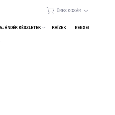
ÜRES KOSÁR
KOSÁR
AJÁNDÉK KÉSZLETEK
KVÍZEK
REGGELI PRÓFÉTA HÍ
t