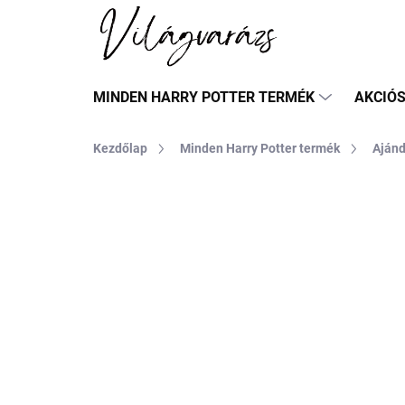
Ugrás
a
fő
tartalomhoz
MINDEN HARRY POTTER TERMÉK
AKCIÓ
Kezdőlap
Minden Harry Potter termék
Aján