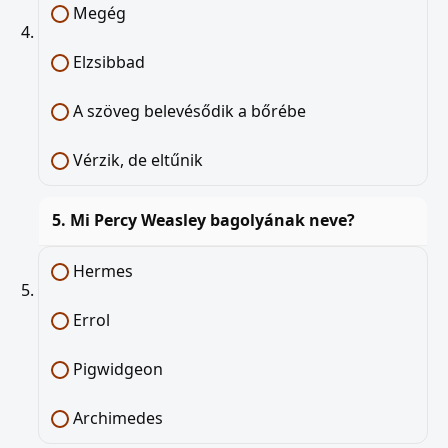
Megég
Elzsibbad
A szöveg belevésődik a bőrébe
Vérzik, de eltűnik
5. Mi Percy Weasley bagolyának neve?
Hermes
Errol
Pigwidgeon
Archimedes