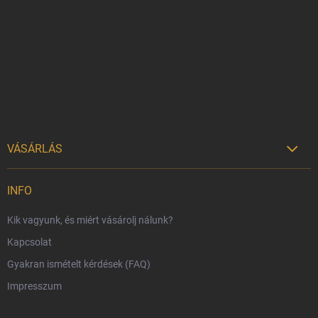
b
l
é
c
VÁSÁRLÁS

Szállítási lehetőségek
INFO
Fizetési lehetőségek
Kik vagyunk, és miért vásárolj nálunk?
Harry Potter bolt Magyarország
Kapcsolat
Rendelésem
Gyakran ismételt kérdések (FAQ)
Reklamáció és visszáru
Impresszum
Hűségprogram
Nagykereskedelem