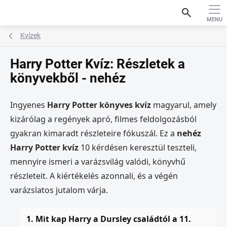
Ugrás
search
a
fő
tartalomhoz
Kvízek
Harry Potter Kvíz: Részletek a
könyvekből - nehéz
Ingyenes
Harry Potter könyves kvíz
magyarul, amely
kizárólag a regények apró, filmes feldolgozásból
gyakran kimaradt részleteire fókuszál. Ez a
nehéz
Harry Potter kvíz
10 kérdésen keresztül teszteli,
mennyire ismeri a varázsvilág valódi, könyvhű
részleteit. A kiértékelés azonnali, és a végén
varázslatos jutalom várja.
1. Mit kap Harry a Dursley családtól a 11.