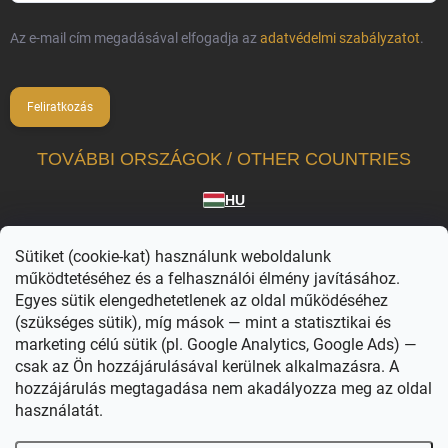
Az e-mail cím megadásával elfogadja az
adatvédelmi szabályzatot
.
Feliratkozás
TOVÁBBI ORSZÁGOK / OTHER COUNTRIES
HU
A Vilagvarazs.hu a hivatalosan licencelt termékek független forgalmazója.
Sütiket (cookie-kat) használunk weboldalunk
A WIZARDING WORLD karakterei, nevei és kapcsolódó megjelölései © & ™ Warner
Bros. Entertainment Inc. WB SHIELD: © & ™ WBEI. Kiadói jogok © JKR. (s26)
működtetéséhez és a felhasználói élmény javításához.
Egyes sütik elengedhetetlenek az oldal működéséhez
(szükséges sütik), míg mások — mint a statisztikai és
marketing célú sütik (pl. Google Analytics, Google Ads) —
csak az Ön hozzájárulásával kerülnek alkalmazásra. A
hozzájárulás megtagadása nem akadályozza meg az oldal
használatát.
Copyright 2026
Világvarázs
. Minden jog fenntartva.
Süti beállítások