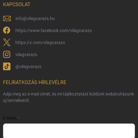
KAPCSOLAT
Általános Szerződési Feltételek
Adatvédelmi feltételek
info
@
vilagvarazs.hu
Védjegyek és szerzői jogok
https://www.facebook.com/vilagvarazs
Fémjelzés és nemesfém-tájékoztató
https://x.com/vilagvarazs
vilagvarazs
@vilagvarazs
FELIRATKOZÁS HÍRLEVÉLRE
Adja meg az e-mail címét, és mi tájékoztatást küldünk webáruházunk
új termékeiről.
E-MAIL