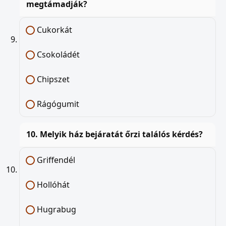
megtámadják?
Cukorkát
Csokoládét
Chipszet
Rágógumit
10. Melyik ház bejáratát őrzi találós kérdés?
Griffendél
Hollóhát
Hugrabug