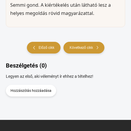
Semmi gond. A kiértékelés után látható lesz a
helyes megoldás rövid magyarázattal.
Előző cikk
Következő cikk
Beszélgetés (0)
Legyen az első, aki véleményt ír ehhez a tételhez!
Hozzászólás hozzáadása
L
á