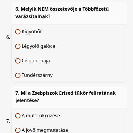
6. Melyik NEM összetevője a Többfőzetű
varázsitalnak?
Kígyóbőr
Légyölő galóca
Célpont haja
Tündérszárny
7. Mi a Zsebpiszok Erised tükör feliratának
jelentése?
A múlt tükrözése
A jövő megmutatása