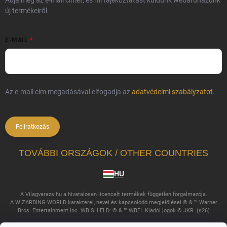
Adja meg az e-mail címét, és mi tájékoztatást küldünk webáruházunk
új termékeiről.
E-MAIL
Az e-mail cím megadásával elfogadja az
adatvédelmi szabályzatot
.
Feliratkozás
TOVÁBBI ORSZÁGOK / OTHER COUNTRIES
HU
A Vilagvarazs.hu a hivatalosan licencelt termékek független forgalmazója.
A WIZARDING WORLD karakterei, nevei és kapcsolódó megjelölései © & ™ Warner
Bros. Entertainment Inc. WB SHIELD: © & ™ WBEI. Kiadói jogok © JKR. (s26)