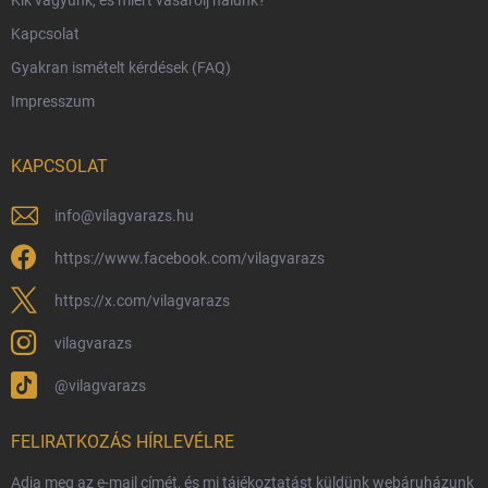
Harry Potter bolt Magyarország
Kapcsolat
Rendelésem
Gyakran ismételt kérdések (FAQ)
Reklamáció és visszáru
Impresszum
Hűségprogram
Nagykereskedelem
KAPCSOLAT
Általános Szerződési Feltételek
Adatvédelmi feltételek
info
@
vilagvarazs.hu
Védjegyek és szerzői jogok
https://www.facebook.com/vilagvarazs
Fémjelzés és nemesfém-tájékoztató
https://x.com/vilagvarazs
vilagvarazs
@vilagvarazs
FELIRATKOZÁS HÍRLEVÉLRE
Adja meg az e-mail címét, és mi tájékoztatást küldünk webáruházunk