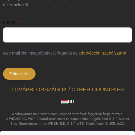
új termékeiről.
E-MAIL
Az e-mail cím megadásával elfogadja az
adatvédelmi szabályzatot
.
Feliratkozás
TOVÁBBI ORSZÁGOK / OTHER COUNTRIES
HU
A Vilagvarazs.hu a hivatalosan licencelt termékek független forgalmazója.
A WIZARDING WORLD karakterei, nevei és kapcsolódó megjelölései © & ™ Warner
Bros. Entertainment Inc. WB SHIELD: © & ™ WBEI. Kiadói jogok © JKR. (s26)